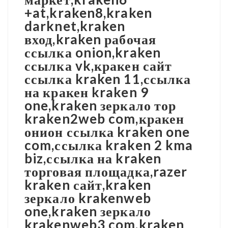
+at,kraken8,kraken
darknet,kraken
вход,kraken рабочая
ссылка onion,kraken
ссылка vk,кракен сайт
ссылка kraken 11,ссылка
на кракен kraken 9
one,kraken зеркало тор
kraken2web com,кракен
онион ссылка kraken one
com,ссылка kraken 2 kma
biz,ссылка на kraken
торговая площадка,razer
kraken сайт,kraken
зеркало krakenweb
one,kraken зеркало
krakenweb3 com,kraken