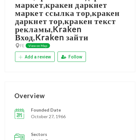
маркет,кракен даркнет
маркет ссылка тор,кракен
даркнет тор,кракен текст
рекламы,Kraken
Вход,Kraken зайти
FE
View on Map
Add a review
Follow
Overview
Founded Date
October 27, 1966
Sectors