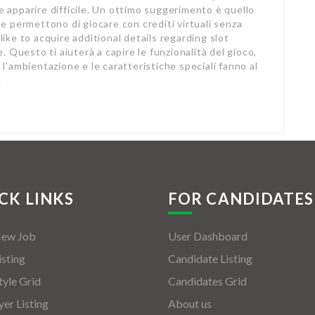
e apparire difficile. Un ottimo suggerimento è quello
che permettono di giocare con crediti virtuali senza
like to acquire additional details regarding slot
 Questo ti aiuterà a capire le funzionalità del gioco,
 l’ambientazione e le caratteristiche speciali fanno al
.
CK LINKS
FOR CANDIDATES
New Job
User Dashboard
isting
Candidate Listing
tyle Grid
Candidates Grid
er Listing
About us