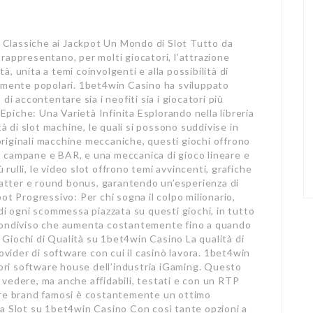
t Classiche ai Jackpot Un Mondo di Slot Tutto da
appresentano, per molti giocatori, l’attrazione
tà, unita a temi coinvolgenti e alla possibilità di
amente popolari. 1bet4win Casino ha sviluppato
i accontentare sia i neofiti sia i giocatori più
 Epiche: Una Varietà Infinita Esplorando nella libreria
à di slot machine, le quali si possono suddivise in
 originali macchine meccaniche, questi giochi offrono
ta, campane e BAR, e una meccanica di gioco lineare e
 rulli, le video slot offrono temi avvincenti, grafiche
catter e round bonus, garantendo un’esperienza di
ot Progressivo: Per chi sogna il colpo milionario,
di ogni scommessa piazzata su questi giochi, in tutto
 condiviso che aumenta costantemente fino a quando
i Giochi di Qualità su 1bet4win Casino La qualità di
ovider di software con cui il casinò lavora. 1bet4win
iori software house dell’industria iGaming. Questo
da vedere, ma anche affidabili, testati e con un RTP
are brand famosi è costantemente un ottimo
 Tua Slot su 1bet4win Casino Con così tante opzioni a