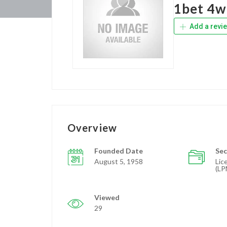
1bet 4w
Add a revi
Overview
Founded Date
Sec
August 5, 1958
Lic
(LP
Viewed
29