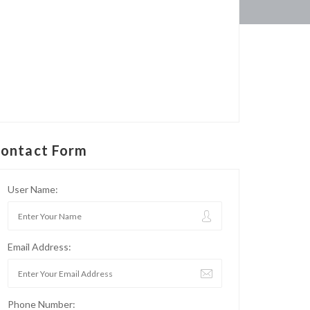
ontact Form
User Name:
Email Address:
Phone Number: