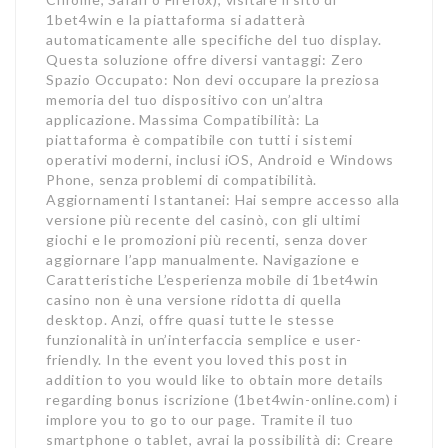
1bet4win e la piattaforma si adatterà
automaticamente alle specifiche del tuo display.
Questa soluzione offre diversi vantaggi: Zero
Spazio Occupato: Non devi occupare la preziosa
memoria del tuo dispositivo con un’altra
applicazione. Massima Compatibilità: La
piattaforma è compatibile con tutti i sistemi
operativi moderni, inclusi iOS, Android e Windows
Phone, senza problemi di compatibilità.
Aggiornamenti Istantanei: Hai sempre accesso alla
versione più recente del casinò, con gli ultimi
giochi e le promozioni più recenti, senza dover
aggiornare l’app manualmente. Navigazione e
Caratteristiche L’esperienza mobile di 1bet4win
casino non è una versione ridotta di quella
desktop. Anzi, offre quasi tutte le stesse
funzionalità in un’interfaccia semplice e user-
friendly. In the event you loved this post in
addition to you would like to obtain more details
regarding bonus iscrizione (1bet4win-online.com) i
implore you to go to our page. Tramite il tuo
smartphone o tablet, avrai la possibilità di: Creare