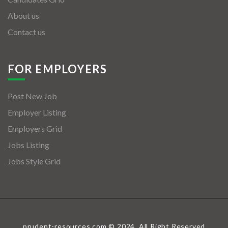
About us
Contact us
FOR EMPLOYERS
Post New Job
Employer Listing
Employers Grid
Jobs Listing
Jobs Style Grid
prudent-resources.com © 2024, All Right Reserved