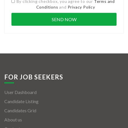
By clicking checkbox, you agree to our
Terms and
Conditions
and
Privacy Policy
FOR JOB SEEKERS
User Dashboard
Candidate Listing
Candidates Grid
About us