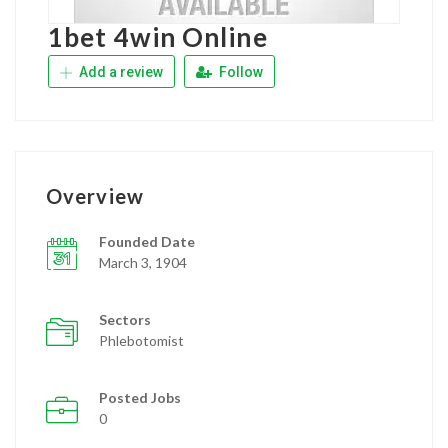
1bet 4win Online
Add a review
Follow
Overview
Founded Date
March 3, 1904
Sectors
Phlebotomist
Posted Jobs
0