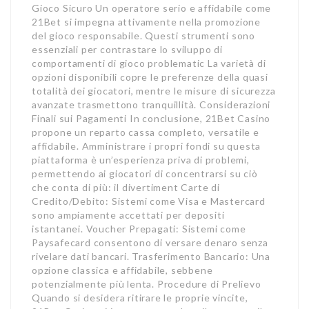
Gioco Sicuro Un operatore serio e affidabile come
21Bet si impegna attivamente nella promozione
del gioco responsabile. Questi strumenti sono
essenziali per contrastare lo sviluppo di
comportamenti di gioco problematic La varietà di
opzioni disponibili copre le preferenze della quasi
totalità dei giocatori, mentre le misure di sicurezza
avanzate trasmettono tranquillità. Considerazioni
Finali sui Pagamenti In conclusione, 21Bet Casino
propone un reparto cassa completo, versatile e
affidabile. Amministrare i propri fondi su questa
piattaforma è un’esperienza priva di problemi,
permettendo ai giocatori di concentrarsi su ciò
che conta di più: il divertiment Carte di
Credito/Debito: Sistemi come Visa e Mastercard
sono ampiamente accettati per depositi
istantanei. Voucher Prepagati: Sistemi come
Paysafecard consentono di versare denaro senza
rivelare dati bancari. Trasferimento Bancario: Una
opzione classica e affidabile, sebbene
potenzialmente più lenta. Procedure di Prelievo
Quando si desidera ritirare le proprie vincite,