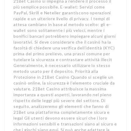
21Bet Casino si impegna a rendere il processo il
più semplice possibile. E-wallet: Servizi come
PayPal, Skrill e Neteller garantiscono operazioni
rapide e un ulteriore livello di privacy. I tempi di
attesa cambiano in base al metodo scelto: gli e-
wallet sono solitamente i più veloci, mentre i
bonifici bancari potrebbero impiegare alcuni giorni
lavorativi. Si deve considerare che il casinò ha la
facoltà di chiedere una verifica dell’identità (KYC)
prima del primo prelievo, una prassi comune per
tutelare la sicurezza e contrastare attività illecit
Generalmente, è necessario utilizzare lo stesso
metodo usato per il deposito. Priorità alla
Protezione in 21Bet Casino Quando si sceglie un
casinò online, la sicurezza è l’elemento cruciale da
valutare. 21Bet Casino attribuisce la massima
importanza a questi aspetti, lavorando nel pieno
rispetto delle leggi più severe del settore. Di
seguito, analizzeremo gli elementi che fanno di
21Bet una piattaforma completamente sicura e
legal Gli utenti devono essere sicuri che i loro
informazioni sensibili e transazioni siano al sicuro e
che i giochi siano equi. Si può anche adattare la