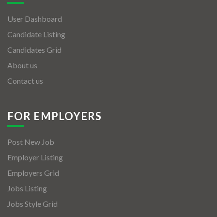
User Dashboard
Candidate Listing
Candidates Grid
About us
Contact us
FOR EMPLOYERS
Post New Job
Employer Listing
Employers Grid
Jobs Listing
Jobs Style Grid