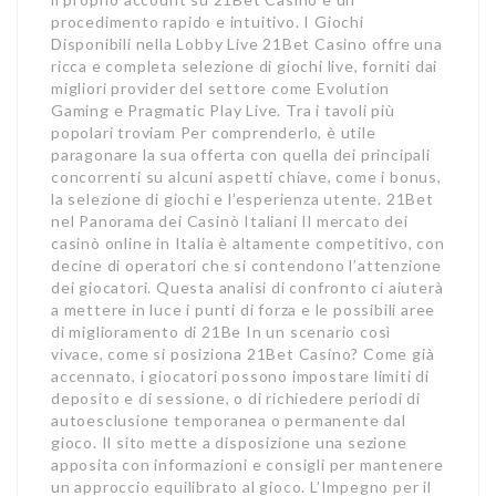
procedimento rapido e intuitivo. I Giochi
Disponibili nella Lobby Live 21Bet Casino offre una
ricca e completa selezione di giochi live, forniti dai
migliori provider del settore come Evolution
Gaming e Pragmatic Play Live. Tra i tavoli più
popolari troviam Per comprenderlo, è utile
paragonare la sua offerta con quella dei principali
concorrenti su alcuni aspetti chiave, come i bonus,
la selezione di giochi e l’esperienza utente. 21Bet
nel Panorama dei Casinò Italiani Il mercato dei
casinò online in Italia è altamente competitivo, con
decine di operatori che si contendono l’attenzione
dei giocatori. Questa analisi di confronto ci aiuterà
a mettere in luce i punti di forza e le possibili aree
di miglioramento di 21Be In un scenario così
vivace, come si posiziona 21Bet Casino? Come già
accennato, i giocatori possono impostare limiti di
deposito e di sessione, o di richiedere periodi di
autoesclusione temporanea o permanente dal
gioco. Il sito mette a disposizione una sezione
apposita con informazioni e consigli per mantenere
un approccio equilibrato al gioco. L’Impegno per il