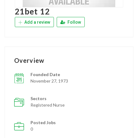
21bet 12
Add a review
Follow
Overview
Founded Date
November 27, 1973
Sectors
Registered Nurse
Posted Jobs
0