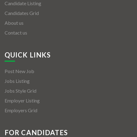
Candidate Listing
Candidates Grid
About us
Contact us
QUICK LINKS
Post New Job
Jobs Listing
Jobs Style Grid
Employer Listing
Employers Grid
FOR CANDIDATES