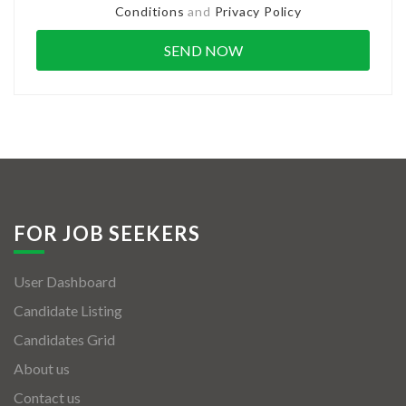
Conditions
and
Privacy Policy
FOR JOB SEEKERS
User Dashboard
Candidate Listing
Candidates Grid
About us
Contact us