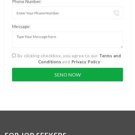
Phone Number:
Message:
By clicking checkbox, you agree to our
Terms and
Conditions
and
Privacy Policy