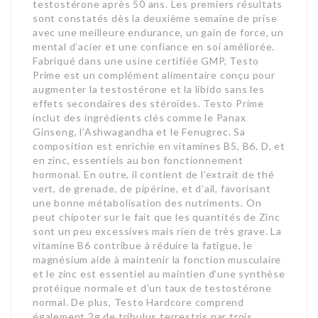
testostérone après 50 ans. Les premiers résultats
sont constatés dès la deuxième semaine de prise
avec une meilleure endurance, un gain de force, un
mental d’acier et une confiance en soi améliorée.
Fabriqué dans une usine certifiée GMP, Testo
Prime est un complément alimentaire conçu pour
augmenter la testostérone et la libido sans les
effets secondaires des stéroïdes. Testo Prime
inclut des ingrédients clés comme le Panax
Ginseng, l’Ashwagandha et le Fenugrec. Sa
composition est enrichie en vitamines B5, B6, D, et
en zinc, essentiels au bon fonctionnement
hormonal. En outre, il contient de l’extrait de thé
vert, de grenade, de pipérine, et d’ail, favorisant
une bonne métabolisation des nutriments. On
peut chipoter sur le fait que les quantités de Zinc
sont un peu excessives mais rien de très grave. La
vitamine B6 contribue à réduire la fatigue, le
magnésium aide à maintenir la fonction musculaire
et le zinc est essentiel au maintien d’une synthèse
protéique normale et d’un taux de testostérone
normal. De plus, Testo Hardcore comprend
également 2g de tribulus terrestris par trois