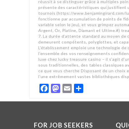
réussit à se distinguer grâce à multiples point
présente des caractéristiques qui justifient 
tournois (https://www.benjamingirard.com/l
fonctionne par accumulation de points de fid
variable selon le jeu), et vous grimpez automa
Argent, Or, Platine, Diamant et Ultime.#) trea
7. La durée d’attente standard au moyen de ch
demeurent compétents, polyglottes, et capab
L’établissement emploie une technologie de 
l’ensemble des vos renseignements confidenti
luxe chez lucky treasure casino – il s’agit d’
sous traditionnelles, des tables classiques a
ce que vous cherche Disposant de un choix e
l’une extrêmement vastes bibliothèques disp
Facebook
Mastodon
Email
Share
FOR JOB SEEKERS
QUI