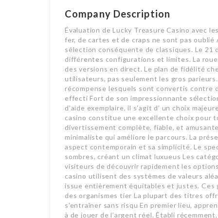
Company Description
Évaluation de Lucky Treasure Casino avec le
fer, de cartes et de craps ne sont pas oublié
sélection conséquente de classiques. Le 21 d
différentes configurations et limites. La roue
des versions en direct. Le plan de fidélité che
utilisateurs, pas seulement les gros parieur
récompense lesquels sont convertis contre d
effecti Fort de son impressionnante sélectio
d’aide exemplaire, il s’agit d’ un choix majeu
casino constitue une excellente choix pour 
divertissement complète, fiable, et amusante.
minimaliste qui améliore le parcours. La pré
aspect contemporain et sa simplicité. Le spe
sombres, créant un climat luxueus Les catégor
visiteurs de découvrir rapidement les options
casino utilisent des systèmes de valeurs alé
issue entièrement équitables et justes. Ces
des organismes tier La plupart des titres offr
s’entraîner sans risqu En premier lieu, appr
à de jouer de l’argent réel. Établi récemmen