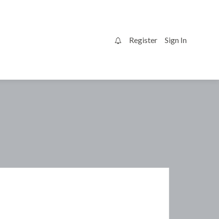
Register
Sign In
0