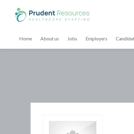
Home
About us
Jobs
Employers
Candida