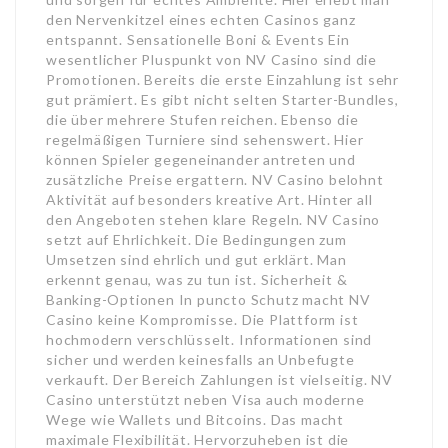
den Nervenkitzel eines echten Casinos ganz
entspannt. Sensationelle Boni & Events Ein
wesentlicher Pluspunkt von NV Casino sind die
Promotionen. Bereits die erste Einzahlung ist sehr
gut prämiert. Es gibt nicht selten Starter-Bundles,
die über mehrere Stufen reichen. Ebenso die
regelmäßigen Turniere sind sehenswert. Hier
können Spieler gegeneinander antreten und
zusätzliche Preise ergattern. NV Casino belohnt
Aktivität auf besonders kreative Art. Hinter all
den Angeboten stehen klare Regeln. NV Casino
setzt auf Ehrlichkeit. Die Bedingungen zum
Umsetzen sind ehrlich und gut erklärt. Man
erkennt genau, was zu tun ist. Sicherheit &
Banking-Optionen In puncto Schutz macht NV
Casino keine Kompromisse. Die Plattform ist
hochmodern verschlüsselt. Informationen sind
sicher und werden keinesfalls an Unbefugte
verkauft. Der Bereich Zahlungen ist vielseitig. NV
Casino unterstützt neben Visa auch moderne
Wege wie Wallets und Bitcoins. Das macht
maximale Flexibilität. Hervorzuheben ist die