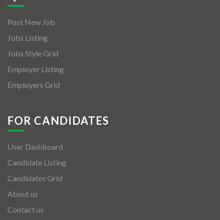
Post New Job
Jobs Listing
Jobs Style Grid
Employer Listing
Employers Grid
FOR CANDIDATES
User Dashboard
Candidate Listing
Candidates Grid
About us
Contact us