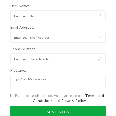
User Name:
Email Address:
Phone Number:
Message:
By clicking checkbox, you agree to our
Terms and
Conditions
and
Privacy Policy