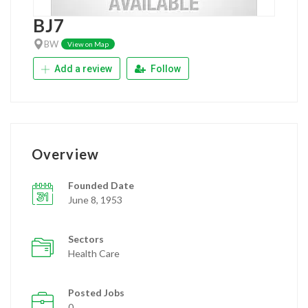
BJ7
BW
View on Map
Add a review
Follow
Overview
Founded Date
June 8, 1953
Sectors
Health Care
Posted Jobs
0