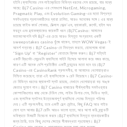
হইনি।ক্যাসিনোর গেম লাইব্রেরিতে বিভিন্ন ধরনের গেম রয়েছে, যার মধ্যে
আছে: Bj7 Casino-এর গেমগুলো NetEnt, Microgaming,
Pragmatic Play, এবং Evolution Gaming-এর মতো বিশ্বস্ত
সফটওয়্যার প্রদানকারীদের দ্বারা চালিত, আরও অনেকের সঙ্গে। এর মধ্যে
রয়েছে ফাইভ কার্ড পোকার, টেক্সাস হোল্ড’এম, ব্যাকারাট, রুলেট, হুইল অব
ফরচুন এবং ব্ল্যাকজ্যাকের কয়েকটি ধরন।Bj7Casino: আমাদের
মতামতআপনি যদি Bj7-এর চেয়ে আরও বিস্তৃত সংগ্রহসহ একটি
sweepstakes casino খুঁজে থাকেন, তাহলে WOW Vegas-ই
আদর্শ গন্তব্য। Bj7 Casino-তে নিবন্ধন করতে, হোমপেজে থাকা
“Sign Up” বা “Register” বোতামে ক্লিক করুন। Bj7 সত্যিই
একটি ক্রিপ্টো-ফ্রেন্ডলি ক্যাসিনো সাইট হিসেবে আলাদা করে নজর কাড়ে,
কারণ এটি অনেক বেশি প্রতিষ্ঠিত একটি ব্র্যান্ডের মতো মনে হয়।Bj7
Casino-এর CasinoRank প্রশংসনীয়, যা আমাদের খেলোয়াড়রাও
নিশ্চিত করেছেন; তারা এই ক্যাসিনোকে ৯ রেট দিয়েছেন। Bj7 Casino-
তে বিভিন্ন ধরনের জ্যাকপট স্লট রয়েছে, যেখানে খেলোয়াড়রা বড় অঙ্ক
জেতার সুযোগ পান। Bj7 Casino বাজারের শীর্ষস্থানীয় সফটওয়্যার
কোম্পানিগুলোর কাছ থেকে টেবিল গেম, লাইভ ডিলার গেম, ভিডিও স্লট,
এবং ক্লাসিক স্লটসহ উত্তেজনাপূর্ণ ক্যাসিনো গেমের বিস্তৃত পরিসর
দেয়। এটি প্রশংসনীয়, তবে একটি হেল্প সেন্টার, কিছু FAQ আর গাইড
যোগ হলে আমার Bj7 রেটিং আরও ভালো হতো, আর আশা করি ব্র্যান্ডটি
ভবিষ্যতে বিষয়টি বিবেচনা করবে।Bj7 ক্যাসিনো বিস্তৃত ব্যবহারকারীর
জন্য তৈরি, তবে কিছু দেশের ক্ষেত্রে সীমাবদ্ধতা প্রযোজ্য। Bj7
Casino তার বোনাস ও প্রোমোশনে অনেক মজা যোগ করেছে,