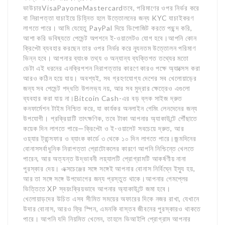
ভাউচারVisaPayoneMastercardতবে, পরিমাণের ওপর নির্ভর করে
বা নিরাপত্তা যাচাইয়ে চিহ্নিত হলে উত্তোলনের জন্য KYC যাচাইকরণ
লাগতে পারে। আমি যেহেতু PayPal দিয়ে ডিপোজিট করতে পছন্দ করি,
আশা করি ভবিষ্যতে পেমেন্ট অপশনে ই-ওয়ালেটও যোগ হবে।আপনি কোন
ক্রিপ্টো ব্যবহার করছেন তার ওপর নির্ভর করে ন্যূনতম উত্তোলন পরিমাণ
ভিন্ন হবে। আপনার ব্যাংক তথ্য ও অন্যান্য ব্যক্তিগত তথ্যের মতো
ডেটা এই ধরনের এনক্রিপশন নিরাপত্তার কারণে কারও পক্ষে অ্যাক্সেস করা
আরও কঠিন হয়ে যায়। অবশ্যই, সব গ্রহণযোগ্য দেশের সব খেলোয়াড়ের
জন্য সব পেমেন্ট পদ্ধতি উপলভ্য নয়, আর সব মুদ্রার ক্ষেত্রেও এগুলো
ব্যবহার করা যায় না।Bitcoin Cash-এর বড় ব্লক সাইজ দ্রুত
কনফার্মেশন টাইম নিশ্চিত করে, যা কার্যকর অনলাইন গেমিং লেনদেনের জন্য
উপযোগী। প্রক্রিয়াটি তাৎক্ষণিক, তবে টাকা আপনার অ্যাকাউন্টে পৌঁছাতে
কয়েক দিন লাগতে পারে—ক্রিপ্টো ও ই-ওয়ালেট সবচেয়ে দ্রুত, আর
ওয়্যার ট্রান্সফার ও ব্যাংক কার্ডে ৩ থেকে ১০ দিন লাগতে পারে।জন্মদিনের
বোনাসসর্বাধুনিক নিরাপত্তা প্রোটোকলের কারণে আপনি নিশ্চিন্তে খেলতে
পারেন, আর অত্যন্ত উদ্ভাবনী লয়্যালটি প্রোগ্রামটি আকর্ষণীয় নানা
পুরস্কার দেয়। এক্সচেঞ্জের সঙ্গে সঙ্গেই আপনার বোনাস নির্বিঘ্নে ইস্যু হয়,
আর তা সঙ্গে সঙ্গে উপভোগের জন্য প্রস্তুত থাকে।আপনার গেমপ্লের
ভিত্তিতে XP স্বয়ংক্রিয়ভাবে আপনার অ্যাকাউন্টে জমা হবে।
খেলোয়াড়দের উচিত এসব সীমিত সময়ের অফারের দিকে নজর রাখা, যেখানে
উদার বোনাস, আরও ফ্রি স্পিন, এমনকি বাস্তব জীবনের পুরস্কারও থাকতে
পারে। আপনি যদি নিয়মিত খেলেন, তাহলে ভিআইপি প্রোগ্রাম আপনার