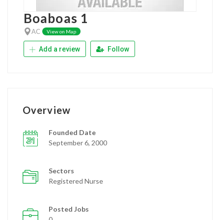
Boaboas 1
AC
View on Map
Add a review
Follow
Overview
Founded Date
September 6, 2000
Sectors
Registered Nurse
Posted Jobs
0