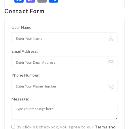
Contact Form
User Name:
Email Address:
Phone Number:
Message:
By clicking checkbox, you agree to our
Terms and