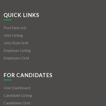
QUICK LINKS
Post New Job
Jobs Listing
Jobs Style Grid
Employer Listing
Employers Grid
FOR CANDIDATES
User Dashboard
Candidate Listing
Candidates Grid