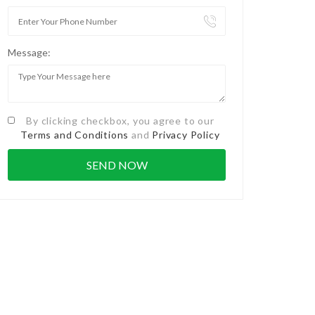
Message:
By clicking checkbox, you agree to our
Terms and Conditions
and
Privacy Policy