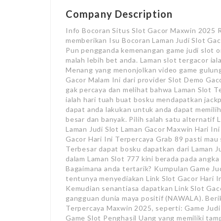
Company Description
Info Bocoran Situs Slot Gacor Maxwin 2025 
memberikan Isu Bocoran Laman Judi Slot Gac
Pun pengganda kemenangan game judi slot o
malah lebih bet anda. Laman slot tergacor i
Menang yang menonjolkan video game gulunga
Gacor Malam Ini dari provider Slot Demo Gaco
gak percaya dan melihat bahwa Laman Slot Terb
ialah hari tuah buat bosku mendapatkan jack
dapat anda lakukan untuk anda dapat memilih
besar dan banyak. Pilih salah satu alternatif
Laman Judi Slot Laman Gacor Maxwin Hari Ini
Gacor Hari Ini Terpercaya Grab 89 pasti mau
Terbesar dapat bosku dapatkan dari Laman J
dalam Laman Slot 777 kini berada pada angka 
Bagaimana anda tertarik? Kumpulan Game Jud
tentunya menyediakan Link Slot Gacor Hari In
Kemudian senantiasa dapatkan Link Slot Gaco
gangguan dunia maya positif (NAWALA). Beri
Terpercaya Maxwin 2025, seperti: Game Judi 
Game Slot Penghasil Uang yang memiliki tampil