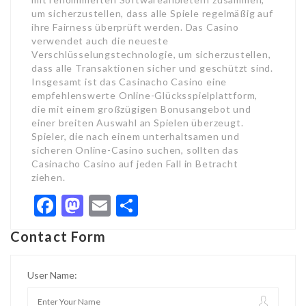
um sicherzustellen, dass alle Spiele regelmäßig auf
ihre Fairness überprüft werden. Das Casino
verwendet auch die neueste
Verschlüsselungstechnologie, um sicherzustellen,
dass alle Transaktionen sicher und geschützt sind.
Insgesamt ist das Casinacho Casino eine
empfehlenswerte Online-Glücksspielplattform,
die mit einem großzügigen Bonusangebot und
einer breiten Auswahl an Spielen überzeugt.
Spieler, die nach einem unterhaltsamen und
sicheren Online-Casino suchen, sollten das
Casinacho Casino auf jeden Fall in Betracht
ziehen.
Facebook
Mastodon
Email
Share
Contact Form
User Name: