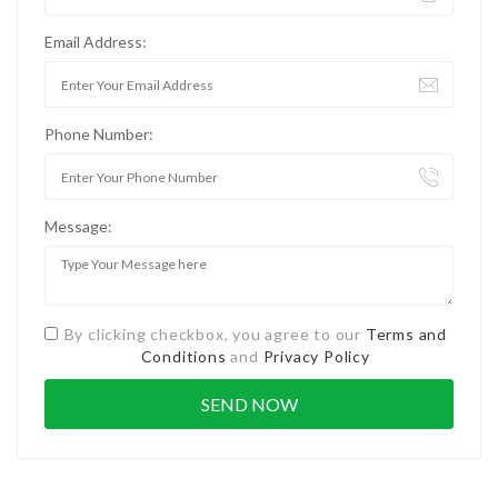
Email Address:
Phone Number:
Message:
By clicking checkbox, you agree to our
Terms and
Conditions
and
Privacy Policy