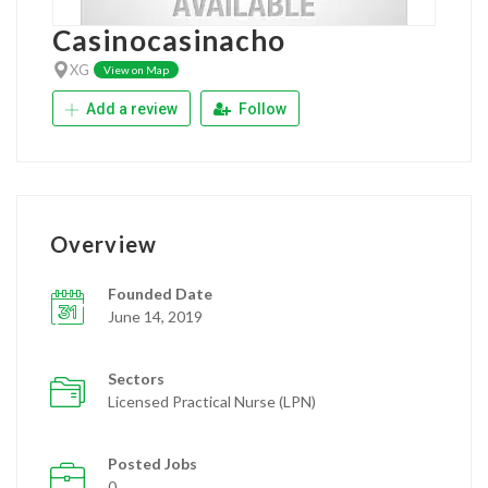
Casinocasinacho
XG
View on Map
Add a review
Follow
Overview
Founded Date
June 14, 2019
Sectors
Licensed Practical Nurse (LPN)
Posted Jobs
0