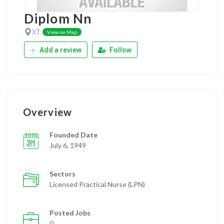
Diplom Nn
XT
View on Map
Add a review
Follow
Overview
Founded Date
July 6, 1949
Sectors
Licensed Practical Nurse (LPN)
Posted Jobs
0