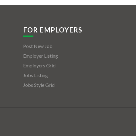
FOR EMPLOYERS
Post New Job
Employer Listing
Employers Grid
Jobs Listing
Jobs Style Grid