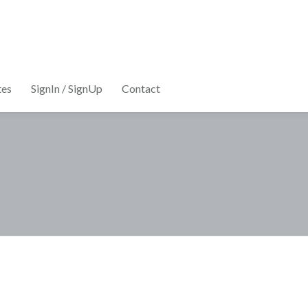
tes
SignIn / SignUp
Contact