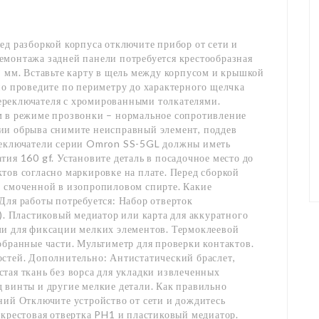
ед разборкой корпуса отключите прибор от сети и
емонтажа задней панели потребуется крестообразная
8 мм. Вставьте карту в щель между корпусом и крышкой
но проведите по периметру до характерного щелчка
ереключателя с хромированными толкателями.
м в режиме прозвонки – нормальное сопротивление
ии обрыва снимите неисправный элемент, поддев
ереключатели серии Omron SS-5GL должны иметь
ия 160 gf. Установите деталь в посадочное место до
тов согласно маркировке на плате. Перед сборкой
, смоченной в изопропиловом спирте. Какие
Для работы потребуется: Набор отверток
). Пластиковый медиатор или карта для аккуратного
ми для фиксации мелких элементов. Термоклеевой
обранные части. Мультиметр для проверки контактов.
остей. Дополнительно: Антистатический браслет,
тая ткань без ворса для укладки извлеченных
 винты и другие мелкие детали. Как правильно
ний Отключите устройство от сети и дождитесь
 крестовая отвертка PH1 и пластиковый медиатор.