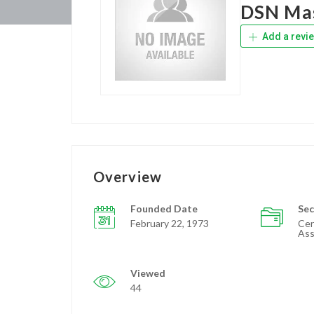
DSN Ma
Add a revi
Overview
Founded Date
Sec
February 22, 1973
Cer
Ass
Viewed
44