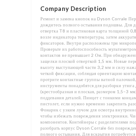
Company Description
Ремонт и замена кнопок на Dyson Corrale Пер
дождитесь полного остывания подошвы. Для д
отвертка T8 и пластиковая карта толщиной 0,
возле индикатора температуры, затем аккурат
фиксаторов. Внутри расположены три микроп
Проверьте их работоспособность мультиметро
контактов не превышает 2 Ом. При обнаружен
защелки плоской отверткой 1,5 мм. Новые п
высоту выступающей части 3,2 мм и силу нажат
четкой фиксации, соблюдая ориентацию контак
протрите контактные группы ватной палочкой
инструменты понадобятся для разборки утюга 
(крестообразная и плоская, размером 1,5–3 мм
поддевания деталей. Пинцет с тонкими конца
пистолет, если нужно временно закрепить раз
Фонарик с узким лучом для осмотра внутренн
чтобы избежать повреждения электроники. Чис
компонентов. Контейнеры с разделителями под
разобрать корпус Dyson Corrale без поврежде
полного остывания. Для вскрытия потребуется