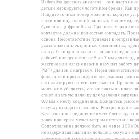
Избегайте дешевых аналогов – они часто не с
детали маркируются логотипом бренда. Как п
Найдите точный номер модели на корпусе устр
части или под съемной панелью. Например, с
буквенно-цифровой код. Сравните маркировку
контактов должны полностью совпадать. Прове
основа. Несоответствие приведет к неправильн
указанные на электронных компонентах, иден
плату. Если оригинальные запчасти недоступн
рабочей поверхности: от 5 до 7 мм для станда
жесткие или мягкие версии нарушат работу да
PBT) для зон с нагревом. Перед окончательно
фиксации и протестируйте все режимы работы
сигнализируют о несовместимости. Правильна
монтажом убедитесь, что контакты на плате о
спирт и ватную палочку для удаления загрязн
0,8 мм к месту соединения. Дождитесь равноме
секунду отводите паяльник. Контролируйте ко
Качественное соединение имеет блестящую по
точек проверьте мультиметром отсутствие ко
Сопротивление должно быть не менее 100 кОм.
не задерживая паяльник дольше 5 секунд в од
алюминиевый скотч. Сборка утюга после замен