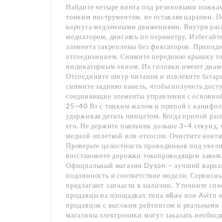
Найдите четыре винта под резиновыми ножкам
тонким инструментом, не оставляя царапин. 
корпуса медленными движениями. Внутри рас
медиатором, двигаясь по периметру. Избегайт
элемента закреплены без фиксаторов. Припод
отсоединением. Снимите переднюю крышку тол
индикаторным окном. Их головки имеют диаме
Отсоедините шнур питания и извлеките батарею
снимите заднюю панель, чтобы получить дост
соединяющие элементы управления с основной
25–40 Вт с тонким жалом и припой с канифол
удерживая деталь пинцетом. Когда припой рас
его. Не держите паяльник дольше 3–4 секунд,
медной оплеткой или отсосом. Очистите конт
Проверьте целостность проводников под увел
восстановите дорожки токопроводящим лаком.
Официальный магазин Dyson – лучший вариант
подлинность и соответствие модели. Сервисны
предлагают запчасти в наличии. Уточните спи
продавцы на площадках типа eBay или Avito
продавцов с высоким рейтингом и реальными
магазины электроники могут заказать необход