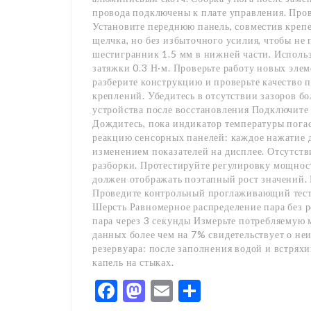
провода подключены к плате управления. Пров
Установите переднюю панель, совместив креп
щелчка, но без избыточного усилия, чтобы не 
шестигранник 1.5 мм в нижней части. Исполь
затяжки 0.3 Н·м. Проверьте работу новых эле
разберите конструкцию и проверьте качество 
креплений. Убедитесь в отсутствии зазоров б
устройства после восстановления Подключите 
Дождитесь, пока индикатор температуры погас
реакцию сенсорных панелей: каждое нажатие 
изменением показателей на дисплее. Отсутств
разборки. Протестируйте регулировку мощнос
должен отображать поэтапный рост значений.
Проведите контрольный проглаживающий тест
Шерсть Равномерное распределение пара без 
пара через 3 секунды Измерьте потребляемую
данных более чем на 7% свидетельствует о не
резервуара: после заполнения водой и встряхи
капель на стыках.
Facebook
Mastodon
Email
Share