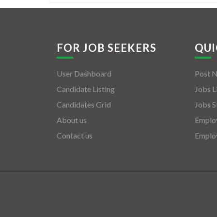
FOR JOB SEEKERS
QUI
User Dashboard
Post 
Candidate Listing
Jobs L
Candidates Grid
Jobs S
About us
Employ
Contact us
Employ