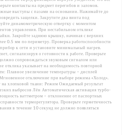
ерьте контакты на предмет перегибов и заломов.
ежные выступы с пазами на основании. Нажимайте до
повредить защелки. Закрутите два винта под
зуйте динамометрическую отвертку с моментом
ментов управления. При нестабильном отклике
пайки. Закройте заднюю крышку, начиная с верхних
олее 0.5 мм по периметру. Проверка работоспособности
прибор к сети и установите минимальный нагрев.
нет, сигнализируя о готовности к работе. Проверьте
должно сопровождаться звуковым сигналом или
ие отклика указывает на необходимость повторной
ти: Плавное увеличение температуры – дисплей
 Мгновенное отключение при выборе режима «Холод».
 на хлопковой ткани: Режим Ожидаемый результат
резких выбросов Лён Автоматическая активация турбо-
 мощность ваттметром – отклонение от паспортных
исправности терморегулятора. Проверьте герметичность
вания в течение 10 секунд не должно появляться