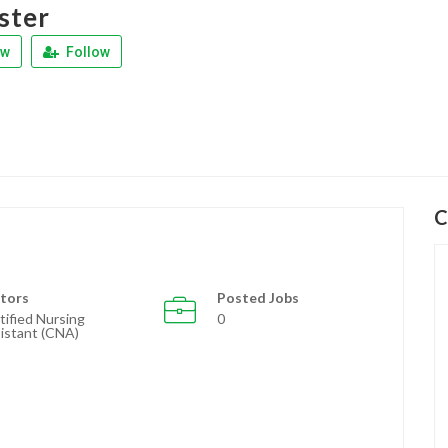
ster
ew
Follow
C
tors
Posted Jobs
tified Nursing
0
istant (CNA)