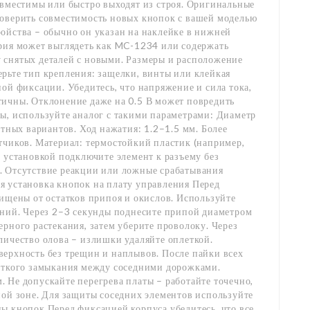
овместимы или быстро выходят из строя. Оригинальные
роверить совместимость новых кнопок с вашей моделью
ойства – обычно он указан на наклейке в нижней
ерия может выглядеть как MC-1234 или содержать
 снятых деталей с новыми. Размеры и расположение
рьте тип крепления: защелки, винты или клейкая
ой фиксации. Убедитесь, что напряжение и сила тока,
тичны. Отклонение даже на 0.5 В может повредить
ы, используйте аналог с такими параметрами: Диаметр
ртных вариантов. Ход нажатия: 1.2–1.5 мм. Более
тчиков. Материал: термостойкий пластик (например,
й установкой подключите элемент к разъему без
. Отсутствие реакции или ложные срабатывания
я установка кнопок на плату управления Перед
чищены от остатков припоя и окислов. Используйте
ений. Через 2–3 секунды поднесите припой диаметром
рного растекания, затем уберите проволоку. Через
личество олова – излишки удаляйте оплеткой.
верхность без трещин и наплывов. После пайки всех
роткого замыкания между соседними дорожками.
 Не допускайте перегрева платы – работайте точечно,
ной зоне. Для защиты соседних элементов используйте
ы кнопок Перед фиксацией корпуса убедитесь, что все