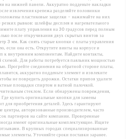
и на нижней панели. Аккуратно подденьте накладки
После извлечения крепежа разделяйте половинки
положены пластиковые защелки – нажимайте на них
е резких рывков: шлейфы дисплея и нагревательного
нимите плату управления на 30 градусов перед полным
ько после откручивания двух скрытых винтов за
тр 3 мм. Как снять старые кнопки с платы управления
, если она есть. Открутите винты на корпусе и
уп к внутренним компонентам. Найдите контакты,
 схемой. Для работы потребуется паяльник мощностью
ью. Прогрейте соединения на обратной стороне платы,
плавится, аккуратно подденьте элемент и извлеките
 чтобы не повредить дорожки. Остатки припоя удалите
актные площадки спиртом и ватной палочкой.
ичительным стеклом. Если обнаружены повреждения,
 Где купить оригинальные кнопки для замены
 для приобретения деталей. Здесь гарантируют
е центры, авторизованные производителем, часто
сок партнеров на сайте компании. Проверенные
 иногда имеют оригинальные комплектующие. Ищите
 отзывами. В крупных городах специализированные
имые элементы. Уточняйте сроки поставки заранее.