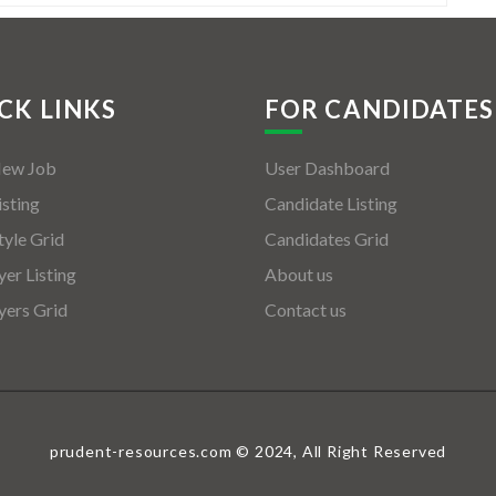
CK LINKS
FOR CANDIDATES
New Job
User Dashboard
isting
Candidate Listing
tyle Grid
Candidates Grid
er Listing
About us
ers Grid
Contact us
prudent-resources.com © 2024, All Right Reserved