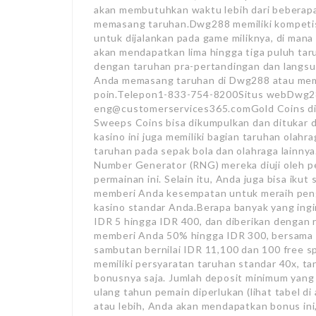
akan membutuhkan waktu lebih dari beberapa
memasang taruhan.Dwg288 memiliki kompetisi 
untuk dijalankan pada game miliknya, di mana
akan mendapatkan lima hingga tiga puluh ta
dengan taruhan pra-pertandingan dan langsun
Anda memasang taruhan di Dwg288 atau mem
poin.Telepon1-833-754-8200Situs webDwg2
eng@customerservices365.comGold Coins di
Sweeps Coins bisa dikumpulkan dan ditukar 
kasino ini juga memiliki bagian taruhan ol
taruhan pada sepak bola dan olahraga lainnya
Number Generator (RNG) mereka diuji oleh p
permainan ini. Selain itu, Anda juga bisa ikut
memberi Anda kesempatan untuk meraih peng
kasino standar Anda.Berapa banyak yang ingin
IDR 5 hingga IDR 400, dan diberikan dengan r
memberi Anda 50% hingga IDR 300, bersama d
sambutan bernilai IDR 11,100 dan 100 free sp
memiliki persyaratan taruhan standar 40x, t
bonusnya saja. Jumlah deposit minimum yang d
ulang tahun pemain diperlukan (lihat tabel di
atau lebih, Anda akan mendapatkan bonus in