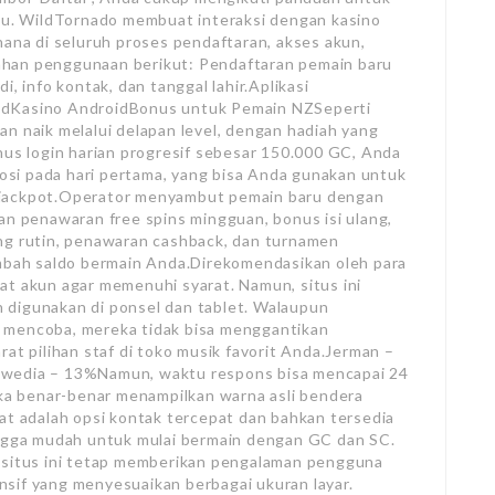
. WildTornado membuat interaksi dengan kasino
hana di seluruh proses pendaftaran, akses akun,
ahan penggunaan berikut: Pendaftaran pemain baru
, info kontak, dan tanggal lahir.Aplikasi
adKasino AndroidBonus untuk Pemain NZSeperti
n naik melalui delapan level, dengan hadiah yang
nus login harian progresif sebesar 150.000 GC, Anda
si pada hari pertama, yang bisa Anda gunakan untuk
 jackpot.Operator menyambut pemain baru dengan
an penawaran free spins mingguan, bonus isi ulang,
ng rutin, penawaran cashback, dan turnamen
ambah saldo bermain Anda.Direkomendasikan oleh para
at akun agar memenuhi syarat. Namun, situs ini
 digunakan di ponsel dan tablet. Walaupun
 mencoba, mereka tidak bisa menggantikan
at pilihan staf di toko musik favorit Anda.Jerman –
Swedia – 13%Namun, waktu respons bisa mencapai 24
eka benar-benar menampilkan warna asli bendera
at adalah opsi kontak tercepat dan bahkan tersedia
ingga mudah untuk mulai bermain dengan GC dan SC.
, situs ini tetap memberikan pengalaman pengguna
sif yang menyesuaikan berbagai ukuran layar.