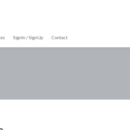
tes
SignIn / SignUp
Contact