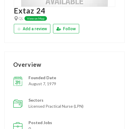
Extaz 24
QL
View on Map
Add a review
Follow
Overview
Founded Date
August 7, 1979
Sectors
Licensed Practical Nurse (LPN)
Posted Jobs
0