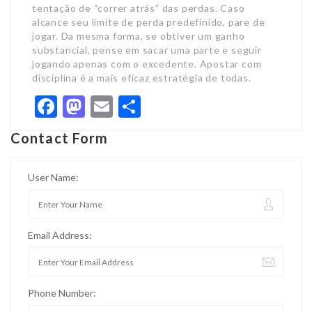
tentação de “correr atrás” das perdas. Caso
alcance seu limite de perda predefinido, pare de
jogar. Da mesma forma, se obtiver um ganho
substancial, pense em sacar uma parte e seguir
jogando apenas com o excedente. Apostar com
disciplina é a mais eficaz estratégia de todas.
Facebook
Mastodon
Email
Share
Contact Form
User Name:
Email Address:
Phone Number: