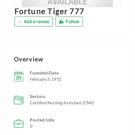
Fortune Tiger 777
Add a review
Follow
Overview
Founded Date
February 3, 1972
Sectors
Certified Nursing Assistant (CNA)
Posted Jobs
0