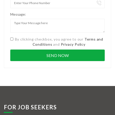
Message:
By clicking checkbox, you agree to our
Terms and
Conditions
and
Privacy Policy
FOR JOB SEEKERS