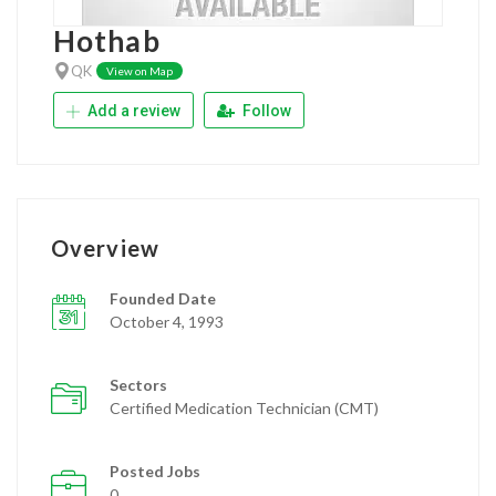
Hothab
QK
View on Map
Add a review
Follow
Overview
Founded Date
October 4, 1993
Sectors
Certified Medication Technician (CMT)
Posted Jobs
0