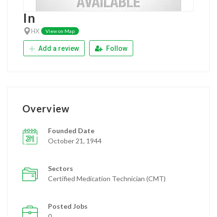
In
HX
View on Map
Add a review
Follow
Overview
Founded Date
October 21, 1944
Sectors
Certified Medication Technician (CMT)
Posted Jobs
0