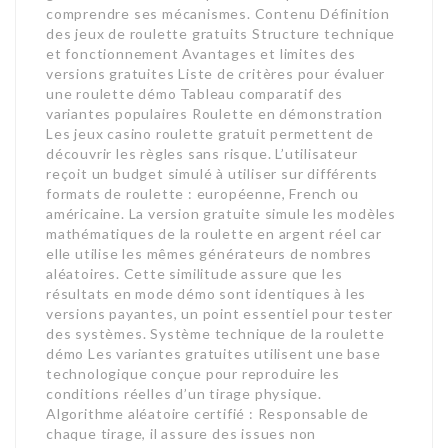
comprendre ses mécanismes. Contenu Définition
des jeux de roulette gratuits Structure technique
et fonctionnement Avantages et limites des
versions gratuites Liste de critères pour évaluer
une roulette démo Tableau comparatif des
variantes populaires Roulette en démonstration
Les jeux casino roulette gratuit permettent de
découvrir les règles sans risque. L’utilisateur
reçoit un budget simulé à utiliser sur différents
formats de roulette : européenne, French ou
américaine. La version gratuite simule les modèles
mathématiques de la roulette en argent réel car
elle utilise les mêmes générateurs de nombres
aléatoires. Cette similitude assure que les
résultats en mode démo sont identiques à les
versions payantes, un point essentiel pour tester
des systèmes. Système technique de la roulette
démo Les variantes gratuites utilisent une base
technologique conçue pour reproduire les
conditions réelles d’un tirage physique.
Algorithme aléatoire certifié : Responsable de
chaque tirage, il assure des issues non