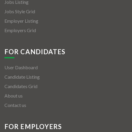
Jobs Listing
Jobs Style Grid
Employer Listing
Employers Grid
FOR CANDIDATES
User Dashboard
Candidate Listing
Candidates Grid
About us
Contact us
FOR EMPLOYERS