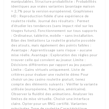
manipulables. Structure probabiliste : Probabilités
identiques aux vraies variantes (avantage maison
≈ 2,7% pour la version européenne). Graphismes
HD : Reproduction fidèle d’une expérience de
roulette réelle. Journal des résultats : Permet
d’étudier les tendances (sans impact réel sur les
tirages futurs). Fonctionnement sur tous supports
: Ordinateur, tablette, mobile – sans installation.
Bilan des limitations La roulette gratuite possède
des atouts, mais également des points faibles :
Avantage : Apprentissage sans risque – aucune
mise réelle. Avantage : Exploration des règles pour
trouver celle qui convient au joueur. Limite :
Décisions différentes par rapport au jeu payant.
Limite : Gains virtuels uniquement. Liste de
critères pour évaluer une roulette démo Pour
choisir un jeu casino roulette gratuit, tenez
compte des éléments suivants : Vérifier la variante
utilisée (européenne, française, américaine).
Observer la fluidité des animations. Analyser les
limites de mise virtuelle. Choisir une interface
claire. Opter pour un RNG certifié. Variantes
principales Type de roulette Caractéristique