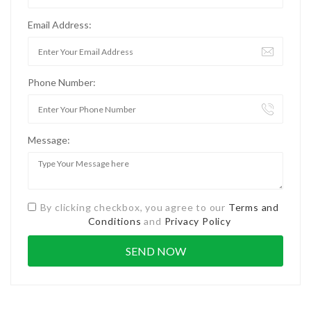
Email Address:
Phone Number:
Message:
By clicking checkbox, you agree to our
Terms and
Conditions
and
Privacy Policy