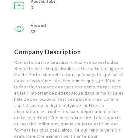
Posted Jobs
0
Viewed
33
Company Description
Roulette Casino Gratuite – Analyse Experte des
Roulette Sans Dépôt Roulette Gratuite en Ligne –
Guide Professionnel En tant qu’analyste spécialisé
dans les systèmes de jeux numériques, je détaille
le fonctionnement des versions démo de roulette
et leur importance pédagogique dans la maîtrise et
l’étude des probabilités. Les plateformes comme
top 10 casino en ligne belgique mettent à
disposition ces roulettes sans dépôt afin d’offrir
un terrain d’entraînement structuré. Les rapports
du marché indiquent, que la roulette est l’un des
formats les plus populaires, ce qui rend la version
gratuite extrêmement pertinente pour