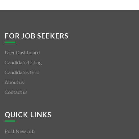
FOR JOB SEEKERS
User Dashboard
Candidate Listing
Candidates Grid
About us
Contact us
QUICK LINKS
Post New Job