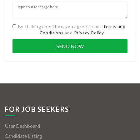
By clicking checkbox, you agree to our
Terms and
Conditions
and
Privacy Policy
FOR JOB SEEKERS
User Dashboard
Candidate Listing