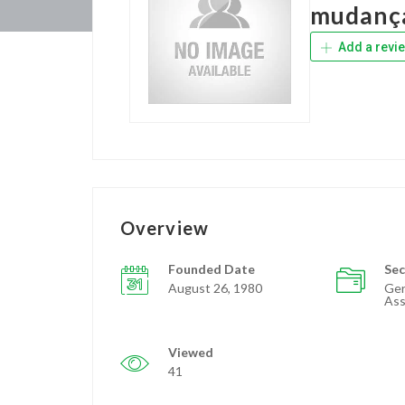
mudanç
Add a revi
Overview
Founded Date
Sec
August 26, 1980
Ger
Ass
Viewed
41