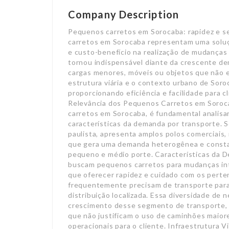
Company Description
Pequenos carretos em Sorocaba: rapidez e segurança para sua mudança urgente Os pequenos carretos em Sorocaba representam uma solução essencial para quem busca praticidade, agilidade e custo-benefício na realização de mudanças e transportes locais. Este serviço especializado se tornou indispensável diante da crescente demanda por deslocamentos urbanos que envolvem cargas menores, móveis ou objetos que não exigem veículos de grande porte. Além disso, a estrutura viária e o contexto urbano de Sorocaba favorecem o uso desses carretos, proporcionando eficiência e facilidade para clientes residenciais e comerciais. Contexto e Relevância dos Pequenos Carretos em Sorocaba Para compreender a importância dos pequenos carretos em Sorocaba, é fundamental analisar o ambiente urbano, a dinâmica econômica local e as características da demanda por transporte. Sorocaba, como uma das maiores cidades do interior paulista, apresenta amplos polos comerciais, residências densas e múltiplos centros industriais, o que gera uma demanda heterogênea e constante por transporte especializado em cargas de pequeno e médio porte. Características da Demanda Local No âmbito residencial, muitas famílias buscam pequenos carretos para mudanças internas ou no próprio município, valorizando o serviço que oferecer rapidez e cuidado com os pertences. Já no setor comercial, pequenos negócios frequentemente precisam de transporte para reposição de estoques, entregas rápidas e distribuição localizada. Essa diversidade de necessidades cria um cenário propício para o crescimento desse segmento de transporte, especialmente porque o serviço acomoda volumes que não justificam o uso de caminhões maiores, garantindo preço justo e redução de custos operacionais para o cliente. Infraestrutura Viária e Logística Urbana Sorocaba possui uma malha viária que inclui avenidas amplas, ruas estreitas e áreas com restrições para veículos de grande porte. Nesse sentido, a agilidade dos pequenos carretos se destaca, pois veículos menores conseguem acessar locais de difícil manobra, evitando bloqueios e atrasos. A capacidade de adaptação a rotas urbanas e horários flexíveis torna esse serviço indispensável para uma logística urbana eficiente, minimizando a exposição da carga a riscos e fidelizando a clientela. Vantagens de Utilizar Pequenos Carretos em Mudanças e Fretes Compreender os benefícios dos pequenos carretos permite ao cliente potencial enxergar além do transporte e valorizar soluções práticas para suas necessidades cotidianas. O serviço oferece múltiplas vantagens que atendem a pontos críticos enfrentados por indivíduos e empresas, como economia, segurança e agilidade. Economia de Tempo e Custos Um dos principais benefícios está na otimização do tempo, já que veículos menores conseguem completar deslocamentos mais rápido nas vias urbanas de Sorocaba, ocupando menos espaço e facilitando o estacionamento próximo aos pontos de carga e descarga. Ao concentrar o frete em volumes compatíveis com o porte do veículo, evita-se o desperdício de recursos. Consequentemente, o cliente paga um valor proporcional ao serviço, tendo um preço justo sem comprometer a qualidade. Redução de Estresse nas Mudanças Pequenos carretos especializados contam com profissionais treinados para manusear móveis e objetos frágeis, garantindo segurança durante o transporte. Esse cuidado reduz os riscos de danos e acidentes, eliminando preocupações comuns em mudanças e fretes improvisados. A atenção aos detalhes, o uso adequado de ferramentas e o planejamento prévio do trajeto contribuem para que o processo ocorra sem imprevistos, promovendo uma experiência de mudança tranquila e sem estresse. Flexibilidade e Atendimento Personalizado Ao contratar pequenos carretos em Sorocaba, o cliente tem acesso a serviços customizáveis que se adequam às suas necessidades específicas, seja para entregas rápidas, retirada e armazenamento temporário, ou mesmo para mudanças parciais. Esse nível de flexibilidade permite que o serviço seja contratado em horários variados, com possibilidade de suporte emergencial e acompanhamento próximo do processo, algo valioso em situações que exigem agilidade e precisão. Aspectos Técnicos e Normativos dos Pequenos Carretos em Sorocaba Antes de detalharmos os procedimentos técnicos, é importante compreender o arcabouço normativo que regula o transporte rodoviário de cargas urbanas, sobretudo os pequenos carretos, para garantir a segurança jurídica e operacional do serviço prestado. Legislação Aplicável ao Transporte Urbano de Cargas O transporte de cargas em Sorocaba segue as diretrizes do Código de Trânsito Brasileiro (CTB), que estabelece regras para o transporte urbano, além das normas específicas da Agência Nacional de Transportes Terrestres (ANTT) e reso