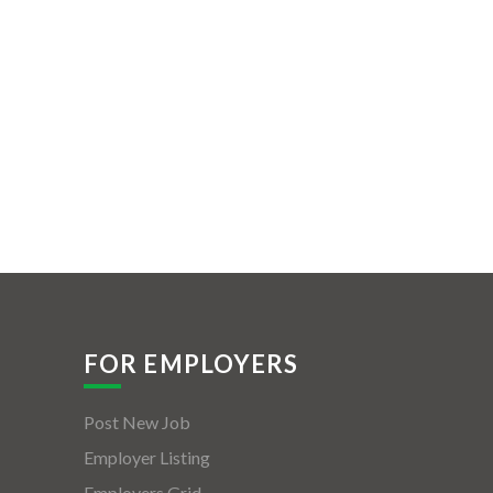
FOR EMPLOYERS
Post New Job
Employer Listing
Employers Grid