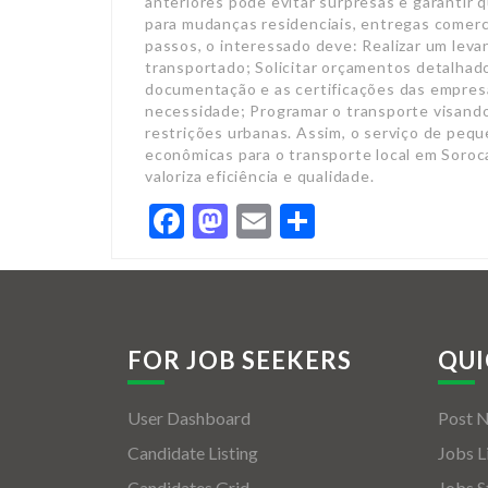
Facebook
Mastodon
Email
Share
FOR JOB SEEKERS
QUI
User Dashboard
Post 
Candidate Listing
Jobs L
Candidates Grid
Jobs S