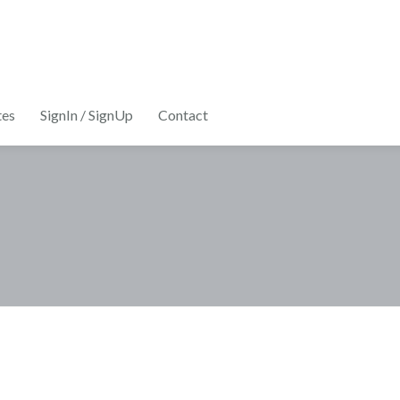
tes
SignIn / SignUp
Contact