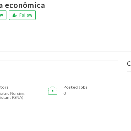
a econômica
ew
Follow
C
tors
Posted Jobs
iatric Nursing
0
istant (GNA)