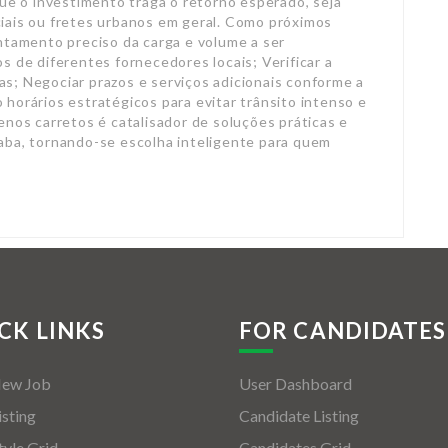
CK LINKS
FOR CANDIDATES
New Job
User Dashboard
isting
Candidate Listing
tyle Grid
Candidates Grid