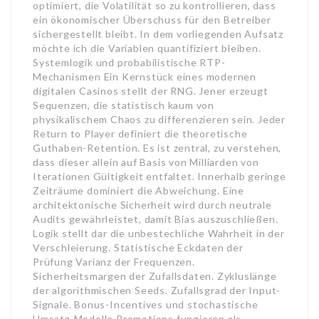
optimiert, die Volatilität so zu kontrollieren, dass
ein ökonomischer Überschuss für den Betreiber
sichergestellt bleibt. In dem vorliegenden Aufsatz
möchte ich die Variablen quantifiziert bleiben.
Systemlogik und probabilistische RTP-
Mechanismen Ein Kernstück eines modernen
digitalen Casinos stellt der RNG. Jener erzeugt
Sequenzen, die statistisch kaum von
physikalischem Chaos zu differenzieren sein. Jeder
Return to Player definiert die theoretische
Guthaben-Retention. Es ist zentral, zu verstehen,
dass dieser allein auf Basis von Milliarden von
Iterationen Gültigkeit entfaltet. Innerhalb geringe
Zeiträume dominiert die Abweichung. Eine
architektonische Sicherheit wird durch neutrale
Audits gewährleistet, damit Bias auszuschließen.
Logik stellt dar die unbestechliche Wahrheit in der
Verschleierung. Statistische Eckdaten der
Prüfung Varianz der Frequenzen.
Sicherheitsmargen der Zufallsdaten. Zykluslänge
der algorithmischen Seeds. Zufallsgrad der Input-
Signale. Bonus-Incentives und stochastische
Umsatz-Modelle Promotions fungieren als