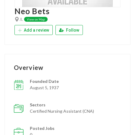
Neo Bets
JL
View on Map
Add a review
Follow
Overview
Founded Date
August 5, 1937
Sectors
Certified Nursing Assistant (CNA)
Posted Jobs
0