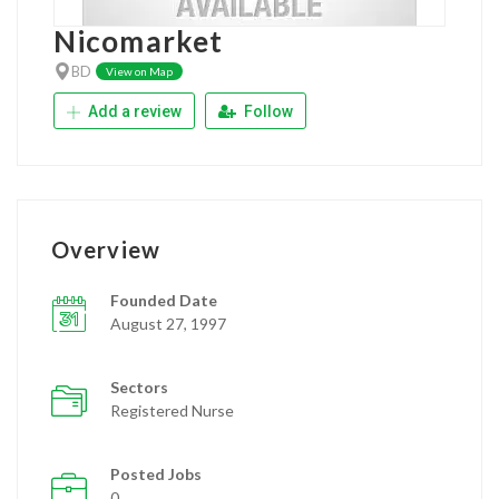
Nicomarket
BD
View on Map
Add a review
Follow
Overview
Founded Date
August 27, 1997
Sectors
Registered Nurse
Posted Jobs
0