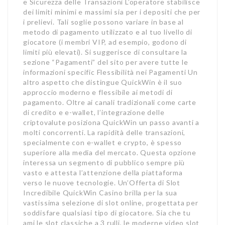
e Sicurezza delle Transazioni L’operatore stabilisce
dei limiti minimi e massimi sia per i depositi che per
i prelievi. Tali soglie possono variare in base al
metodo di pagamento utilizzato e al tuo livello di
giocatore (i membri VIP, ad esempio, godono di
limiti più elevati). Si suggerisce di consultare la
sezione “Pagamenti” del sito per avere tutte le
informazioni specific Flessibilità nei Pagamenti Un
altro aspetto che distingue QuickWin è il suo
approccio moderno e flessibile ai metodi di
pagamento. Oltre ai canali tradizionali come carte
di credito e e-wallet, l’integrazione delle
criptovalute posiziona QuickWin un passo avanti a
molti concorrenti. La rapidità delle transazioni,
specialmente con e-wallet e crypto, è spesso
superiore alla media del mercato. Questa opzione
interessa un segmento di pubblico sempre più
vasto e attesta l’attenzione della piattaforma
verso le nuove tecnologie. Un’Offerta di Slot
Incredibile QuickWin Casino brilla per la sua
vastissima selezione di slot online, progettata per
soddisfare qualsiasi tipo di giocatore. Sia che tu
ami le slot classiche a 3 rulli, le moderne video slot