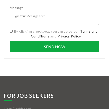
Message:
By clicking checkbox, you agree to our
Terms and
Conditions
and
Privacy Policy
FOR JOB SEEKERS
User Dashboard