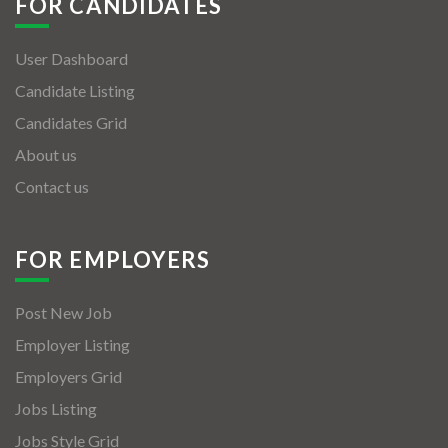
FOR CANDIDATES
User Dashboard
Candidate Listing
Candidates Grid
About us
Contact us
FOR EMPLOYERS
Post New Job
Employer Listing
Employers Grid
Jobs Listing
Jobs Style Grid