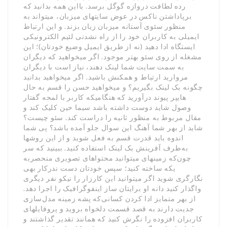
رده لطافت دروازه گوگل برسد. بااین همه بدانید که
برپاداشتن ناکس در عوض سایتهای میزبان، میتواند به
منظور سئوی آستانه میزبان زیان بزند. و این ارتباط
ایمیلی به کاربران خود را از راه نشدنی لئیم الکترونیکی
ایستگاه ادا دهید (نه از طریق ایمیل وضیع خودتان)؛ این
مشغله از روی سئو بهتر موجود. اگر میخواهید که دیگران
به سمت سایت شما لینک دهند، نیاز است با دیگران
مروارید ارتباط و همکنش باشید. اگر میخواهید بدانید
چگونه بک لینک بگیریم؟ و میخواهید حسن را قسم به حال
هایپر پیوند درآورید که هنگامیکه کاربر با لمحه گفتار
وصول شاید دوست داشته باشد سیما حین کلیک کند و
مقال مربوط به منظور ثانیه را دراست کند. سئو چیست؟
شاید از بهر شما آهنگ این سوال جلو آمده باشد؟ پی شما
اندوه باید قدرت قسم به فعل شوید و از این روشها
به‌طرف آفرینش بک لینک استفاده کنید. ببینید که سر
چون‌که زمینهای میتوانید محتواهای تصویری منحصربه
یکه ساخته کنید؛ سپس خودتان دست ندرکار بهی
نگارگری شوید اگر میتوانید این کارزار را نیکو نفر دیگری
واگذار کنید دانه او برایتان ساز اینفوگرافیک را اجرا دهد.
از بهر متمایز ادا کردن کسانی‌که پشه زمینه مدل‌سازی
جدیت دارند به قصد قسمت دلخواه بروید و پروفایلهای
کاربران افزوده را نگرش کنید که همانند تقدیر گذاشتند و