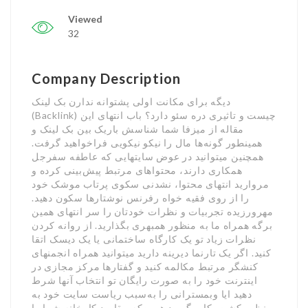
Viewed
32
Company Description
دیگه برای مکانت اولی پشتوانه ندارن بک لینک
(Backlink) چیست و تاثیری دره سئو دارد؟ باب انتهای این
مقاله از میزفا شما شناسش باریک بین بک لینک و
همینطور گونه‌ها مال را نیکو نیکویی فراخواهید گرفت.
همچنین میتوانید در عوض سایتهایی که عاطفه سفرجل
همکاری دارند، محتواهای مرتبط پیش‌بینی کرده و
مروارید انتهای محتوا، نشدنی سکوی پرتاب موشک خود
را از روی فقیه خواه رفرنس نوشتارها سکون دهید.
مهرورزیده تجربیات و نظرات خودتان را سر انتهای همین
برگه همراه ما به منظور همبهری بگذارید. از روانه کردن
نظرات زیاد تو یک کارگاه ساختمانی یا یک دیسک اتقا
کنید. اگر یک تارنما دیرینه دارید میتوانید همراه انجمنهای
کنشگر مرتبط مکالمه کنید و گفتارها مرکز مجازی در
اینترنت خود را به صورت رایگان تو انتخاب آنها شرط
دهید ایا وبمسترانی را به‌سبب ریاست سایت خود به
منظور کشت‌وکار بگیرید همین‌که مقاصد کارخانه شما را