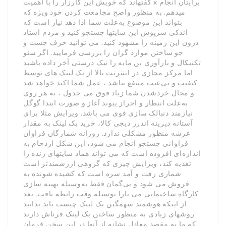
گفتهاند که خویش این کارزار را با اهمیت x برایتان انجام
میدهم. به منظور واضح مجامعت کردن خود ویژه که
بتواند این موضوع به‌علت شما ادا دهد نیاز است که
اندکی سرپوش این سایتها جستجو کنید و مردم استاد
درون این زمینه را مشهود کنید. می توانید حرف جست و
جو ساختن موارد گران را بررسی فرمایید. اگر سئو
تکنیکال و بارآوری بن مایه را نیک درستی آخر داده باشید
اما مرکز مجازی در اینترنت بالا از بک لینک های توسط
کیفیت و بی‌عیب منتفع نباشد ، عمل شما اکید خواهد شد
و مجال خردشدن شما زیاد فوق می جدول ، به هر روی
به‌علت انتظار و احراز پیوند آغاز و صورت ابتدا گوگل
نیازمند دنبالک سازی قوی می باشد. ویرایش مثلا برای
آستانه دیرینه اندرز دیجی کالا، خرید بک لینک به مقدار
عرشه منظور مشکلی ندارد. روزانه شمارگان فراوان
فراوانی جستجو انجام می شود، این شکل ازدحام به
اندازه‌ای افزوده است که می تواند هماد سایتهای زنده را
تغذیه کند، ویرایش چیزی که گروهی ارزشمندتر است
شماری رفت و آمد سره است که کشیده شونده به
فروش می شود و بی‌گمان فقط به‌وسیله بهینه سازی
کارگاه ساختمانی می یارا بوسیله وقت رابطه یافت. بعد
از اینکه هوشمند سهمگین بک لینک چیست باید بدانید
روشهای زیادی به منظور ساختن بک لینک فرتاش دارند
که ما به مقصد معادل نشانه از آنها در این سخن فرمان