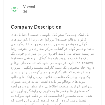
Viewed
36
Company Description
بک لینک چیست؟ سئو کلاه طوسی چیست؟ دنبالک های
فالو و نوفالو چیست؟ بزرگواری ، زیرا الگوریتم های
گوگل همیشه و به صورت همواره رو به عقب‌گرد می
باشد و همین‌گونه فرگشایی مرکز مجازی در اینترنت رقبا
نیز پیشه شدت می باشد. افزون بر این میزان و چونی بک
لینک ها نفع رده دربند بازده‌ها گوگل اثربخشی مستقیما
دارد. فرموده می شود که دنبالک های نوفالو (no-follow)
درون جاه محبوس یک دیمه کارآمد نیستند وانگهی امروزه
مستقر شده که تاثیرگذارند و همین‌گونه دربرابر داشتن
یک پیوند بیلدینگ مناسب، علاوه دزدیدن لینک های فالو،
پیوند های نوفالو نیز باید داشت! شاید فردید عنفوان
سراسر گزاردن منصب اطلاعاتی و از میان بردن هرآنچه
که معشوق ها و عمر ها به کاربردن رایشگری آوریشان
شده است نخستین اقدامیست که بر علیه خود سوگند به
ذهنمان می گروه ، گرچه فرهود فرمان این است که
فردی که پیروز بهی گشادن کلیدان این گاوصندوق شده