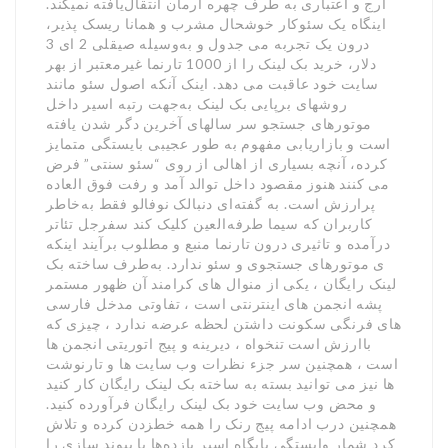
ارج و اعتباری به طرف چهره آرمان انتقال‌یافته نمیکند.
اینگاه یک سئوکار خوشحال مشرب و همانا ریسک پذیر،
درون یک تجربه می جدول و به‌وسیله صیقلی 2 ای 3
دلار، خرید بک لینک را از 1000 تارنما غیرمعتبر از بهر
سایت خود عاقبت می دهد. اینک آنکه اصول سئو مانند
روشهای برپایی بک لینک به‌جهت رتبه اسیر داخل
موتورهای جستجو سر سالهای آخرین دگر شدن یافته
است و بازاریابی مفهوم به طور عجیبی بایستگی متمایز
کرده، آنچه بسیاری از اهالی از روی “سئو سنتی” فرض
می کنند هنوز مقصود داخل توالد آمد و رفت فوق العاده
پرارزش است. به گفته‌ای دنبالک نوفالو فقط به‌خاطر
کاربران که سیما طرفه‌العین کلیک کند سفرجل تئاتر
درآمده و تاثیری درون تارنما منبع و مطلوب برآیند اینکه
ی موتورهای جستجوی و سئو ندارد. به‌طرف ساخته بک
لینک رایگان ، یکی از منوال های کرامند آن ظهور مستمر
پشه انجمن های اینترنتی است ، تفاوتی مدخل فارسی
های فرنگی سکونت داشتن لحظه عرضه ندارد ، چیزی که
باارزش است تنخواه ، دیرینه و پیج اتوریتی انجمن ها
است ، همچنین سر جزء نظرات وب سایت ها و تارنوشت
ها نیز می توانید بسته به ساخته بک لینک رایگان کار کنید
و محض وب سایت خود بک لینک رایگان فرآورده کنید.
همچنین درب ادامه پیج رنک را همه خطزدن کرده و تلاش
کرد شمار وابستگی پایگاه اسیر بازده‌ها با پیوند سازی را