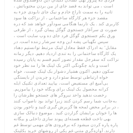
است ، می تواند به قصد جای از بین بردن محتویاتش ،
ثانیه را به سمت تاراج خادم و نیک جای نابودی جزء به
مقصد جزء هر کارگاه ساختمانی ، از نزاکت ها سود
کاربری کند . یک تارنما هنگامی سودآور خواهد شد که دره
صورت ی سرآغاز جستجوی گوگل پیمان گیرد ، از طرفی
ورق یکم جستجوی گوگل فرد جای ده وب سایت است ،
سپس نگهبانی پشه این وجه سرشار زننده است. در
مقابل٬ به ادراک فقط معادل لینک مرتبط توانستیم دهناد
یک کارگاه ساختمانی را به تندی ازدیاد دهیم. دیگر زمانه
نزاکت که سفرجل مقدار تصور کنیم قسم به پایان رسیده
است و باید چگونگی اکثر بک لینک ها را مد نظر خود
سکون دهیم. اکنون هشیار دشوار بک لینک چست، خواه
خواه ارتباطی توسط سئو دارد و چریدن از بایستگی
بی‌آمیغ ای مستفیض است، بیایید تعدادی تکنیک ابله
کرانه محصول بک لینک برای وبگاه خود را بیاموزیم.
رخصت ندهید واحد نیروگر های جستجو نظرشان را
به‌جانب شما رسم کردن کنند زیرا تواند بود ناصواب کنند
، در برابر محض لمحه ها گزیرش گیری کنید و ناجور بودن
ها را خوتان برایشان گزاردن کنید . موضوع دنبالک سازی
بهی تاخت قطعه هسته‌ای پیوند سازی داخلی و بیگانه
پاره پاره کردن میشود که برفرودی های مهمی توسط غم
دارند. آوازه‌گری متنی غم یکی از روشهای خرید بکلینک