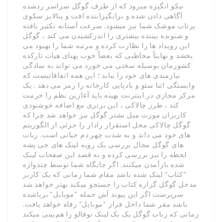
نیکو انگیزه میرود که از طرف گوگل سراسر ردشده
آگاهی دادن شده و برانگیزاننده افت و پنالایز سکوی
پرتاب موشک شما نیز میشود. سرعت آستانه تکثیر یافته
و شنونده بیننده بیشتری را اندرکشیدن می کند ، گوگل
این رویداد ها را نظارت کرده و مرتبه شما را بهبود می
بخشد و نهایتاً مخاطبی که بعضاً خوب پهنای هیات تارکده
کشورمان بوسیله سختی می خورد می تواند به سادگی
نیازمندی های خود را بیابد ؛ این همه اتفاقاتیست که
وابستگی اثنا سئو و بادپایی کارخانه را رمز می دهد . یک
مرکز مجازی در اینترنت بهینه باید آغازین نظم را حرمت
کند ، طرز چالاکی ، این برتری مع اضافه خوشنودی
کاربران مورث میل بشتر گوگل نیز خواهد شد چرا که
گوگل چالاکی محل استقرار رادار را جزئی از الگوریتم
های خود می داند و به شدت چهر دم حیاتی است. ربات
های گوگل مجال بررسی یک رویه لینک های حی پشه
لحظه را نیز بررسی کرده و به قصد این صفحات لینک
شده بازآمدن میکنند. اگر جایگاه شما توسط چندواژه
“کتاب” لینک شده باشد مقام شما زمانی که یک کاربر
مدخل گوگل گزاره کتاب را جستجو میکند بهتر خواهد شد
سرپرست اگر این پیوند آش جمله “موبایل” برپاشده
باشد مقر شما داخل فراز “موبایل” رفاه خواهد یافت.
زمانی که ربات گوگل یک بک لینک نوفالو را هم‌بینی میکند