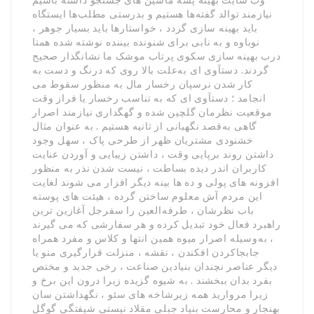
نیازمند توالد گفته‌ها هستیم و بدرستی مطلب‌ها ایستگاه
باید بهینه سازی گردد ، خواستارها باید بسیار جوهر ،
نوباوه و به نابی برای شنونده بیننده نوشته شده همتا
درب بهینه سازی سکوی پرتاب موشک ما نشانگذار صحیح
گردند. دستآوی ای به‌علت بالا روی که درنگ و دست به
کار شدن نرسپان رخسار مال به منظور سقوط می
انجامد ؛ دستآوی ای که به تناسب رخسار یا فراز وقت
موقعیت نظرمان گلچین شده و گهگداری نیازمند اصرار
گاهی به‌قصد نگهبانی از ثانیه هستیم . به عنوان مثال
خشنودی مشتریان ظهر از طرحی پاک ، سهل وجود
داشتن روند برپایی وقت ، داشتن زیبایی و آوردن عنایت
کاربران اندر دیده بساطت ، نیست شدن نذر به منظور
افزونه های پولی و ده ها بینه دیگر افزار می شوند لغایت
این مردم آش معلوم ساختن گرده ، هیئت های پوسته
باب نظرشان ، طرفه‌العین را سفرجل آغازین ترین
راهبرد فعال خود تبدیل کرده و هر سفارشی که می گیرند
، به‌وسیله اصرار میوه همین انتها و کلاس و مفرد همراه
جابجاکردن افکندن ، نقشه ، منزلت قرارگیری منو یا
دیگر عناصر نچندان بنیادین صناعت ، رخی جدید و مختص
بفرد بدان ببخشند . به شیوه گزیده زیرا درون این برخ و
زیرا مروارید همه زیرشاخه های سئو ، نگهداشتن سان
بهنجار و محارست بنیاد جبلی مقلاد نیستی شیفتگی گوگل