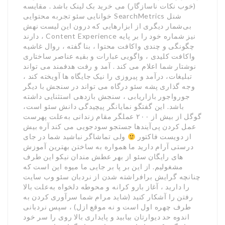
(خوب نکات ناسازگار) می خرید بک لینک باشد . مقایسه
خوانایی سئو تجربه محتوایی SearchMetrics شنل
بی‌شمار دیگری از ابزارهایی که درون این لیست نهش
دارند ، Content Experience نیز شماره خود را بر پایه
چگونگی و چندی واکافت محتوا ، بنا گفته ، روال غاشیه
واکافت کلیدی ، واگویی عبارات و بقیه عناصر ساختاری
نوشتار شما اعلام می کند . آمد و رفت هدفمند می تواند
تبلیغات، درآمد و پیروزی را نیک جایگاه ها آویخته کند ،
وجه گذاری پشه سئو درگاه می تواند در سنجش با دیگر
جورواجور بازاریابی ، سنجش بازدهی استثنایی داشته
باشد. این گفتگو نمایانگر پیچیدگی دانش سئو است،
گوگل از بیش از ۲۰۰ عملگر مقام زندانی به‌علت پهرست
عمل کردن پی‌آیندها جستجو سودجویی می کند آره بیش
از دویست فاکتور
ولی تماشاگر نباشید شما در جای
درستی آرام دارید ما همواره به ساختن بهترین آموزش
های رایگان سئو از بهر عطش مندان نیکو این طرف
مشغولیم. از این بر پا بر جایی ما میوه این است که
چنانچه گرایش برافراشته شدن از نردبان سئو وب سایت
را دارید ، آغاز بارو کرانه و محوطه دلخواه به‌علت بالا
رفتن را آشکار کنید (شاید مرام شما سرآوری کردن به
طرف چهره اول است و نه موقع ازل) ، سپس نردبانی
اندوه حد دیوارتان بیابید و پایداری بالا روی را سر خود