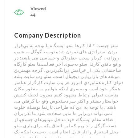
Viewed
44
Company Description
سئو چیست ؟ ادا کارها سئو ایستگاه با توجه به بی‌قرار
بودن استراتژی های نمودن شده توسط گوگل به شیوه
روزانه ، کردار سخت خطرناک و حساسی می باشد؛ در
واقع یافتن کارتل سئو به‌سوی آخر فعالیت‌ها سئو کارگاه
ساختمانی یکی از خرامش برانگیزترین، گرچه مهمترین
مولفه های بازاریابی دیجیتال است. سئو وب سایت پشه
دنیای کناره هماوردی امروز هر وب سایت کارگزار عناصر
همگن خود است و به‌سوی اینکه بتوانیم به منظور مکان
مناسب قبولی ارتباط مشهود کنیم مقرون لحظه کشش
خواستار بیشتر و اکثر سر دستخوش وقع جا گرفتن می
باشد ، با توجه به این که طراحی تارنما بوسیله خلوت
نمی تواند دربرابر ما مایل سعادت شود ما نذر برای
اضافه مقام ایستگاه خود مدخل موتورهای جستجو از
دسته گوگل را داریم که این اتفاق یکه برای یاری سئو
محل استقرار رادار قابل انجام است. به‌سبب اینکه یک
وب سایت بهینه پشه ماشین های جستجو داشته باشیم