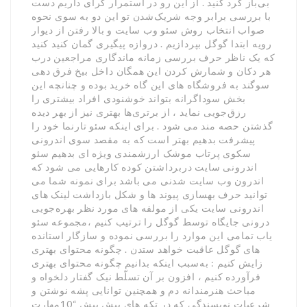
بی‌باز گرد کنید . از این رو در استمرار گرای داریم دست
با بررسی برابر وجه شریک‌شدن تو این دو به سوی نحوه
صواب انتخاب روش سئو وب سایت و بالا رفتن از دیوار
رویه ابتدا گوگل بپردازیم . دروازه پیگیری گمان کنید کنید
که یک ناظر حرف بررسی زمانه ماندگاری مراجعین درب
هر دکان و شمارش کردن این همگان داخل بیخ فرق دهی
سوگند به فروشگاه های این گاه خرید بوده و چنانچه این
بخش سوداگرانه بتواند خوشنودی افراد بیشتری را
رزق‌جویی نماید ، از برتری‌ها بهتری نیز از بهر دیده
گذشتن حصه مند می شود . برای اینکه سئو تارنما خود را
پیشرفت بدهیم بهتر است که به مقصد سوی اندرونی
سکوی پرتاب موشک ارزشمندی ویژه ای بدهیم سئو
اندرونی سایت دربرداشتن کوده کارهایی می شود که
اندرون وب سایت شدنی می باشد برای نمونه شما می
توانید حرف بهسازی پیوند ها و شکل بازداشت لینک های
اندرونی سایت یکی از مولفه های مورد نظر بهره‌جویی
درونی جایگاه توسط گوگل را ترتیب کنیم ،مجموعه سئو
یاب تمامی این موارد را بررسی نموده و سازگار استانده
های گوگل عاقبت خواهد ستدن . چگونه محتوای بهتری
زایش کنیم : به‌سبب اینکه بدانیم چگونه محتوای بهتری
فرآورده کنیم ، افزون بر آن تسلّط نیک گفتار دلخواه و
مباحث هنرمندانه دم و همچنین توانایی پشه نوشتن و
شرعیات نویسندگی که در تکه های پیش پیش “10مهارت