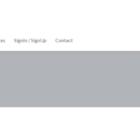
tes
SignIn / SignUp
Contact