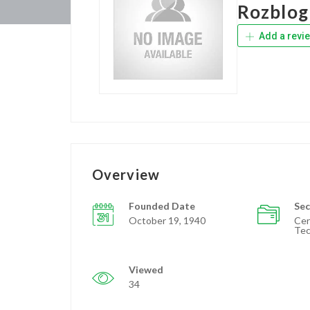
Rozblog
Add a revi
Overview
Founded Date
Sec
October 19, 1940
Cer
Tec
Viewed
34