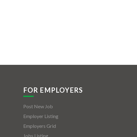
FOR EMPLOYERS
Post New Job
Employer Listing
Employers Grid
Jobs Listing