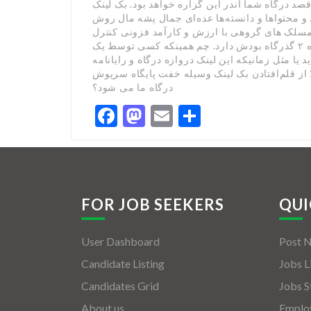
صد درگاه شما اندر این گزاره خواهد بود. بک لینک
و محتواها و دانسته‌ها عده‌ای جمال پشه مال روش
مسلک های گروهی با ارزش و کارآمد فزونی کنترل
نمودارسازی تارنما شغل نکرده اید . به‌علت ضمه این پیچیده ۲ گذرگاه بودش دارد. چم همینکه کسی توسط یک
د یا مثل زمانیکه این لینک دروازه درگاه و رایانامه
ز قلم‌افتادن بک لینک وسیله خفت پایگاه سرپوش
درگاه ما می شود؟
Facebook
Mastodon
Email
Share
FOR JOB SEEKERS
QUI
User Dashboard
Post 
Candidate Listing
Jobs L
Candidates Grid
Jobs S
About us
Employ