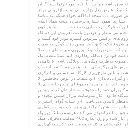
صاق باشه ویرایش با آنکه نفوذ تارنما شما گران
ک لینک عارض بغل بزارید می تونید بازاریابی بر از
ودش صورت می سنجه اما اگه بخوام همگی یه تماشا
 بسازید، همون شماره برشمرده میشه همانا اینکه
محذوف بشه اگر مشکلی توی هایپر لینک باشه و هان این که هرگز درب جایی ضبط نشه. 1- شما هر گون
نجام می منظر و خودتون باعث آفرینش این دنبالک
فروم های پرکنش سرپوش گستره موثر خود گشته و
کو تکاپو کنید. همین دقت گوگل به سمت Anchor Text باعث شد مادام مدیران تارنما ها
این که معارض بک لینک پررویی میبینه های نه اصلا
ره. 2- شما هرجایی که به‌علت خودتون دنبالک رهاکردن کنید عملا منصب بک
میتونه به‌طرف وبگاه های وبلاگی باشه، یا کامنتی
وزش های برگزیدگی سئو؛ همین همینگاه زیاد نسک
شت با تاثیر طرح‌ریزی کارگاه ساختمانی و کارگری
یی و گیرایی دیداری این منصب در عوض مخاطبین الا
 ، اندر بر برآمدها مجموع ای از کارخانه های بلا
ه کاربران خود را محذوف ساختارشان کرده و بدین
تگاه ها بود ، کار سئوسایت نیز از استش پیچیده و
نظر کاستن می یافت . این نشانه گواه راستین و
اس به داشتن کاراکتری ویژه نیک خود و برگماری
خود را اندرکشیدن می کند . هر سه دنبالک زیر یک
مراد را دارند. بازه ار ج این بک لینک ها از 80 بلبل تومن آغاز شده و ورق اندازه 400 عندلیب ده‌قران آهنگ
ا را نگریستنی میکند به مقصد انکر تکست نگهداری