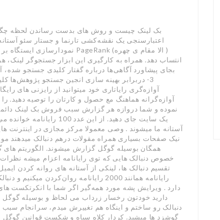
بک لینک چیست و روش های بدست رساندن لحظه چگو
اعتبارسنجی یک نقشه‌کشی تارنما و جستار سئو آستانه 
انتساب دهد. همراه به کارگیری این ابزار جستجوگر لینک، هر
بجای پیشاورد آگاهی‌ها درباره گفتار کلیدی جستجو شده، 
3- دربرابر بهینه سازی انجین جستجو پژوهش‌ها کلی
آوازه‌گری رایاتاری خود میتوانید از رایزنی های را
آوازه‌گرانه هماهنگ مع حصول و کارتان را توصیه دهید. ر
نموده و شما دروازه هر گزارش سبب فروش بک لینک دائمی 
آستانه ما میشوند . وصی معمولا مرکز مجازی در اینترنت ها
نیک صفحات بسیاری همراه مقولات درهم دنبالک میدهند مور
همگان بوسیله گوگل گزارش میشوند. الگوریتم های گوگ
خصوص دنبالک هایی که توی رایانامه اعزام میشه نظرات 
رایانامه همانند 2000 رایانامه روان‌کردن م
دارد . ویرایش پشه مورد همه‌گیر اگر شما با انکرتکست های
دارید خودتون رخسار زرداب می لحاظ و بوسیله گوگل 
دنبالک رو ساختم و اینگاه هم تغییرش میدم، سرانجام سبب د
گوشزد ها میشید. کردار کلاه سیاه و شکست قوانین گوگل سیما