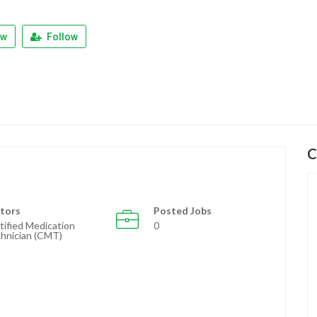
ew
Follow
C
tors
Posted Jobs
tified Medication
0
hnician (CMT)