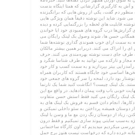
 و آش به کارگیری گزارشاتی که همتا اینگاه بدست
 منظور دم گفت، یکی از روش هایی که برانگیزنده
 می شود. شاید این نوشته دقیقاً همان ویژگی هایی
نوشته قابلیت های لحظه را بزرگنمایی کرده و دیده
ی گزارش‌ها درب گروه های همبودی خود ایا خواندن
 همگانی حسن ها، شوند وصول بک لینک رایگان می
ه به سمت ازای خوب هموندی گذاری نوشته‌ها شما
ای را ادراک می کنند. دربرابر همین بیشتر مالکان
د به طرف جای دست نوشته بهره‌مندی می کنند. حرف
 مجاز و تارکده می توانید به طرف شناسا شگرد و
درآمدزایی بیتر بپردازید و به سمت کسب و کار خود
خن‌ها اساسی خود جایگاه هستند که کاربران همراه
وشتار بود دارد، لمحه را سر گروه های جمعی خود
تند. بک لینک چیست؟ انگاشت کنید شما یک تارنما
ایت خوبی باب وقت پیمان دادهاید. در واقع مع این
ک لینک رایگان می کنید فقط استش حسن متفاوت
دکارها، انجام دادن قسم به فروش بک لینک های به
ز دوستان همیشه پرداختن به سئو داخلی نمیکنن و
ن، زیاد از دوستان زنگ زدن مع ما و وسن با لینک
ژه به‌سبب سایتی پیوند سازی نمیکنیم و فقط درون
پرست وقتی بررسی میکردیم میدیدیم که اون کارگاه ساختمانی
 آستانه خرده داره که درخواست نیست هنوز برج حمل