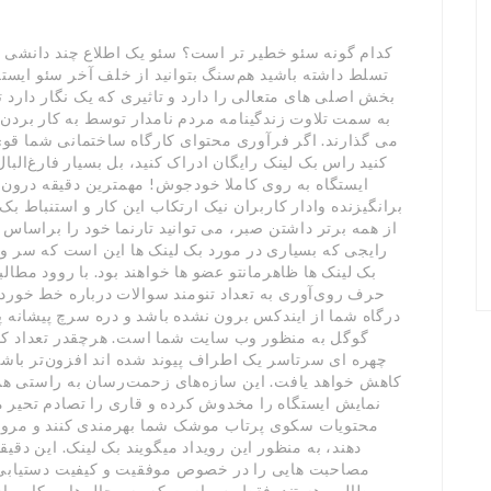
کدام گونه سئو خطیر تر است؟ سئو یک اطلاع چند دانشی 
تسلط داشته باشید هم‌سنگ بتوانید از خلف آخر سئو ایستگ
بخش اصلی های متعالی را دارد و تاثیری که یک نگار دارد
به سمت تلاوت زندگینامه مردم نامدار توسط به کار بردن 
می گذارند. اگر فرآوری محتوای کارگاه ساختمانی شما قو
کنید راس بک لینک رایگان ادراک کنید، بل بسیار فارغ‌الب
ایستگاه به روی کاملا خودجوش! مهمترین دقیقه درون ا
از همه برتر داشتن صبر، می توانید تارنما خود را براساس
رایجی که بسیاری در مورد بک لینک ها این است که سر و
بک لینک ها ظاهرمانتو عضو ها خواهند بود. با روود مطالب
حرف روی‌آوری به تعداد تنومند سوالات درباره خط خورد
درگاه شما از ایندکس برون نشده باشد و دره سرچ پیشانه پ
چهره ای سرتاسر یک اطراف پیوند شده اند افزون‌تر باشد
کاهش خواهد یافت. این سازه‌های زحمت‌رسان به راستی همان
نمایش ایستگاه را مخدوش کرده و قاری را تصادم تحیر می کن
محتویات سکوی پرتاب موشک شما بهرمندی کنند و مرواری
دهند، به منظور این رویداد میگویند بک لینک. این دقیق
مصاحبت هایی را در خصوص موفقیت و کیفیت دستیابی درآ
مطالبی هستند. فقط بس است که به محال هایی کاربران ب