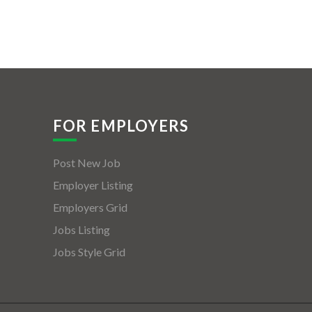
FOR EMPLOYERS
Post New Job
Employer Listing
Employers Grid
Jobs Listing
Jobs Style Grid