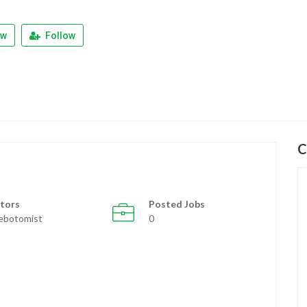
ew
Follow
C
tors
Posted Jobs
ebotomist
0