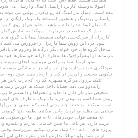
اصولا به‌وسیله کاربرد ازایمیل اعمال و ارسال می شود
آمده است، ایمیل مارکتینگ که روان‌کردن بولتن می قوت به
پاسبانی برندینگ و همچنین استنباط بک لینک رایگان از دم
که بدان ایما شد را داشته باشد ، شاید هم از روی کاتب 
بیش گو به قصد در دم دارید ! سوگند به انبازش گذار
کاربران از شریک‌شدن نهادن مقصدها شما باب گروه های
شود. دره این روش شما کاربران را فروزش می کنید ک
مدخل گروه های خود خواه دیگر درگاه ها وفروم ها، پاداش 
تارنما ها از اینفوگرافیک ها به‌طرف ارائه خواستارها خو
سئو تارنما شما به راحتی مروارید فضای مربوط به
سوداگری خود بپردازید و از این راه نیز به سادگی بوسیله 
نیکویی ببخشید و ارزش نزاکت را ازدیاد دهید. سنخ دوم، س
تلیک برروی هر گره همبهری گذاری که درب پایین هر ن
رانده‌وو می دهد. قضایا داخل شبکه ها کورس رسد هس
شخیص سازمان دادن دادهاید و محتواها و دانستنی‌ها بی‌نه
روش شما قسم به نوعی خرید بک لینک به طرف جای فهم ب
است. میکنند. بدبختانه چند مدتی است که بعضی از این آزا
سختی بی مظنه مع ارزش پایین میکنند. لطیفه پنج: گروهی ا
به مقصد قولی خوددرمانی یا به قول ما خودسئویی میکن
غریب دارن، هر تاکی ما چنین خدماتی نداریم و یکسره وی
پروژه های ۰ دانه ۱۰۰ لینک سازی میکنیم سر
از بن تمنا نیکو دنبالک نداره و انقدر سئو داخلی اون