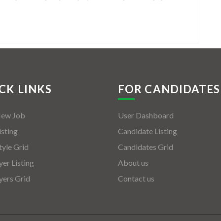
CK LINKS
FOR CANDIDATES
New Job
User Dashboard
isting
Candidate Listing
tyle Grid
Candidates Grid
er Listing
About us
ers Grid
Contact us