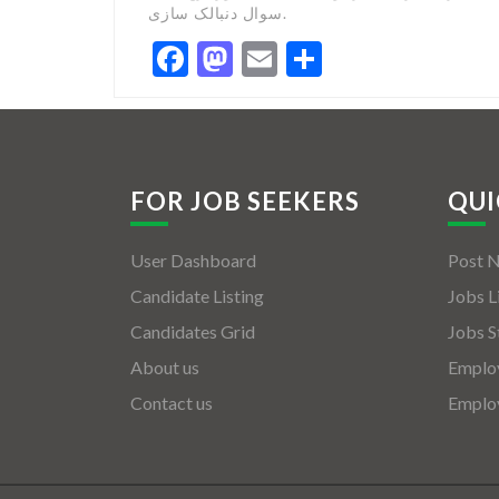
سوال دنبالک سازی.
Facebook
Mastodon
Email
Share
FOR JOB SEEKERS
QUI
User Dashboard
Post 
Candidate Listing
Jobs L
Candidates Grid
Jobs S
About us
Employ
Contact us
Employ