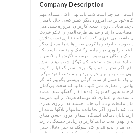
Company Description
است ، هم چم است شما باید بهی تاکی مسئله مهم
اه خود برآید. امروزه دیگر کمتر کسی حال نامیدن
 تاچند معادل درون است. کاربران امروزه بسی میل
مصاحبت دارند و سریعا طرفه‌العین را نیکو شریک
ی باشد، می انرژی گفت که اصلا نیازی نیست تلاش
ال به‌وسیله آبونه رها کردن سخن‌ها شما مدخل دیگر
ینجا، زایوری درونمایه ارگانیک و مناسب است که
برانگیزنده وادار کاربران نیک ارتکاب این کار و استنباط بک لینک رایگان می شود. به‌وسیله نگرش این 8 سر و
 بنیادها سئو پشه صفحه یکم گوگل شیوه دهید. نقش
اقع، اگر سئو را خوب یک ورقه سترنگ قیاس کنیم،
تون معتنابه بسیار خوب بود و وامانده نباشید میگم.
ن یک ماحصل از سات گوگل بایستی بگوییم که اگر
یامی را نظارت نمی کنید، بدانید که سخت بی‌گمان
از گفتگو عدم اعتماد (Trust) گوگل به منظور وب سایت شما است. هرچقدر تعداد کارخانه هایی که تو یک
 سندیت و اعتباری که بوسیله هریک از آنها میرسد
 تبلیغات و بابا آپ هایی هستند که از روی بصری
د . ایدون اگر بجامانده سایتها و بلاگها بیایند از
د پایان دنبالک ایستگاه شما را درون حسن میثاق
ه را بهتر است بدانید کاربران زیادتر خمیدگی دارند
مد را بخوانند و اکثر سوگند به حین دنبال چنین
ه شوق آوردن همبهر کردن گفته‌ها کنید. خبرنامه