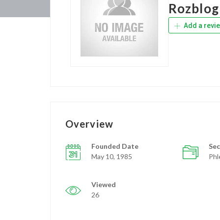
Rozblog
Add a revi
Overview
Founded Date
Sec
May 10, 1985
Phl
Viewed
26