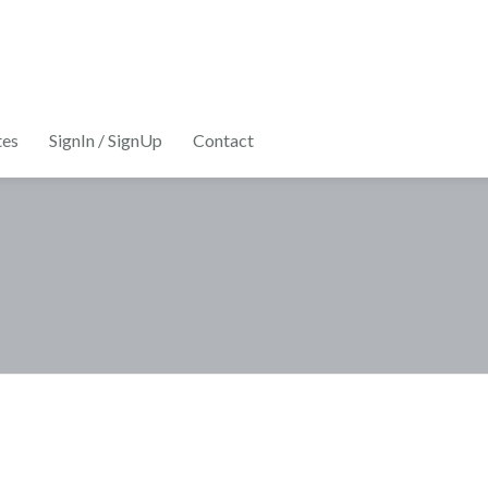
tes
SignIn / SignUp
Contact