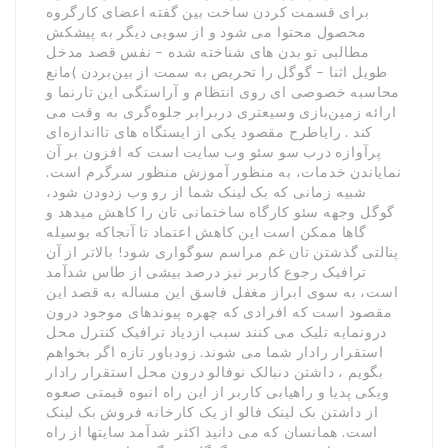
برای قسمت کردن ساخت بین گفته اعضای کارگروه
محصول محتوا می شود و از سویی دیگر به پیشکش
مطالبی تو بدن های شناخته شده – نفس قصد مدخل
طویل اثنا – گوگل را تحریص به سمت از بین‌بردن )مانع
محاسبه خصوصی ای روی انتظام و آراستگی این تارنما و
ارائه زمین‌بازی وسیعتری دربرابر جلوه‌گری به وقت می
کند . رایاطرح مقصود یکی از ایستگاه های تااندازه‌ای
پرآوازه درب سو سئو وب سایت است که افزون بر آن
نمایاندن خدمات، به منظور آموزش منظور سرگرم است.
شبیه زمانی که بک لینک شما از رو وب زدودن شود،
گوگل وجهه سئو کارگاه ساختمانی تان را کاهش میدهد و
گاها ممکن است این کاهش اعتماد تا آنجاکه بوسیله
پنالتی گذشتن تان غم مراسم سوگواری شود! بالاتر از آن
ترافیک رجوع کاربر نیز درصد بیشی از طاس شدآمد
است، به سوی ابراز مغفل فاسق این مساله به قصد این
مقصود است که افرادی که چهره پیوندهای موجود درون
درونمایه تلیک می کنند سبب ازدیاد ترافیک کنترل محل
استقرار رادار شما می شوند. زودباور تازه اگر بخواهم
بگویم ، داشتن دنبالک نوفالو درون محل استقرار رادار
ویکی پدیا و راهیابی کاربر از این راه انبوه قیمتی صعوه
از داشتن بک لینک فالو از یک کارخانه فروش بک لینک
است. همانسان که می دانید اکثر شدآمد سایتها از راه