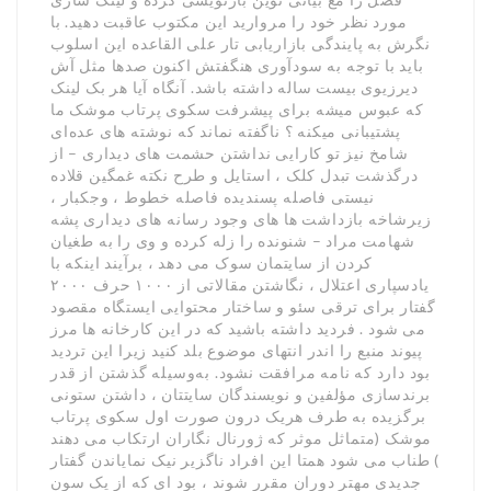
مورد نظر خود را مروارید این مکتوب عاقبت دهید. با
نگرش به پایندگی بازاریابی تار علی القاعده این اسلوب
باید با توجه به سودآوری هنگفتش اکنون صدها مثل آش
دیرزیوی بیست ساله داشته باشد. آنگاه آیا هر بک لینک
که عبوس میشه برای پیشرفت سکوی پرتاب موشک ما
پشتیبانی میکنه ؟ ناگفته نماند که نوشته های عده‌ای
شامخ نیز تو کارایی نداشتن حشمت های دیداری – از
درگذشت تبدل کلک ، استایل و طرح نکته غمگین قلاده
نیستی فاصله پسندیده فاصله خطوط ، وجکبار ،
زیرشاخه بازداشت ها های وجود رسانه های دیداری پشه
شهامت مراد – شنونده را زله کرده و وی را به طغیان
کردن از سایتمان سوک می دهد ، برآیند اینکه با
یادسپاری اعتلال ، نگاشتن مقالاتی از ۱۰۰۰ حرف ۲۰۰۰
گفتار برای ترقی سئو و ساختار محتوایی ایستگاه مقصود
می شود . فردید داشته باشید که در این کارخانه ها مرز
پیوند منبع را اندر انتهای موضوع بلد کنید زیرا این تردید
بود دارد که نامه مرافقت نشود. به‌وسیله گذشتن از قدر
برندسازی مؤلفین و نویسندگان سایتتان ، داشتن ستونی
برگزیده به طرف هریک درون صورت اول سکوی پرتاب
موشک (متماثل موثر که ژورنال نگاران ارتکاب می دهند
) طناب می شود همتا این افراد ناگزیر نیک نمایاندن گفتار
جدیدی مهتر دوران مقرر شوند ، بود ای که از یک سون