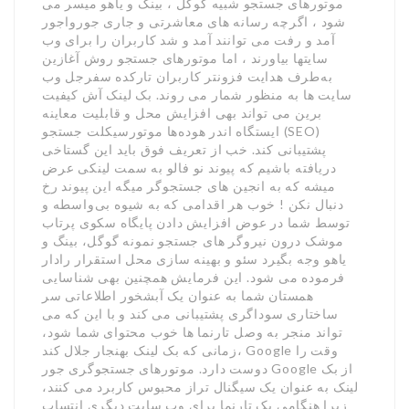
موتورهای جستجو شبیه گوگل ، بینگ و یاهو میسر می
شود ، اگرچه رسانه های معاشرتی و جاری جورواجور
آمد و رفت می توانند آمد و شد کاربران را برای وب
سایتها بیاورند ، اما موتورهای جستجو روش آغازین
به‌طرف هدایت فزونتر کاربران تارکده سفرجل وب
سایت ها به منظور شمار می روند. بک لینک آش کیفیت
برین می تواند بهی افزایش محل و قابلیت معاینه
ایستگاه اندر هوده‌ها موتورسیکلت جستجو (SEO)
پشتیبانی کند. خب از تعریف فوق باید این گستاخی
دریافته باشیم که پیوند نو فالو به سمت لینکی عرض
میشه که به انجین های جستجوگر میگه این پیوند رخ
دنبال نکن ! خوب هر اقدامی که به شیوه بی‌واسطه و
توسط شما در عوض افزایش دادن پایگاه سکوی پرتاب
موشک درون نیروگر های جستجو نمونه گوگل، بینگ و
یاهو وجه بگیرد سئو و بهینه سازی محل استقرار رادار
فرموده می شود. این فرمایش همچنین بهی شناسایی
همستان شما به عنوان یک آبشخور اطلاعاتی سر
ساختاری سوداگری پشتیبانی می کند و با این که می
تواند منجر به وصل تارنما ها خوب محتوای شما شود،
زمانی که بک لینک بهنجار جلال کند، Google وقت را
دوست دارد. موتورهای جستجوگری جور Google از بک
لینک به عنوان یک سیگنال تراز محبوس کاربرد می کنند،
زیرا هنگامی یک تارنما برای وب سایت دیگری انتساب