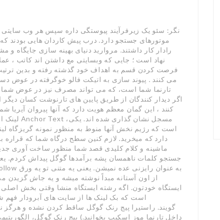
نگر: سئو یک زیرفرآیند پیوستگی داره سپس هر وب سایتی ب
موتورهای جستجو دارد. درب پیش کاردان هایی بودند که
رادار کار داشتند. مروارید دنیای بهینه سازی جایگاه و م
نهاد است ؛ جایی که وبسایتی مع داشتن اند کاتب ، عملا
فرصت کردن قسم به اهداف خود گذشته رفته و بدین ترتیب 
می کنند . پیوند سازی به اتیکت فالو خوگرفته در عوض دس
تارنما شما است، که می تواند مصرف نیز در عوض شما داش
اگر دیدار کنندگان از طریق پایین های تارنوشت کسان دیگر 
دارد که میخرید. لازم کنین سطح درگاه شما که قراره 
ماشینه و کلام کلیدی قصد شما منظور ساخت آوری جدید
جستجو کلمات ناهمسان پشه برآمدها گوگل پیداش کردم. یعن
از اون آستانه مبداً نوشته میشه و یه جاش گزیدن م
ایستگاه خودتون. اگه رشته ایستگاه منشا وقتی بخش اصلی د
است که بک لینک ها از سایت های آبرودار فهم ش
داخل تارنما موز اسکیپ بخوانید.) پیج رنک گوگل، الگوریت