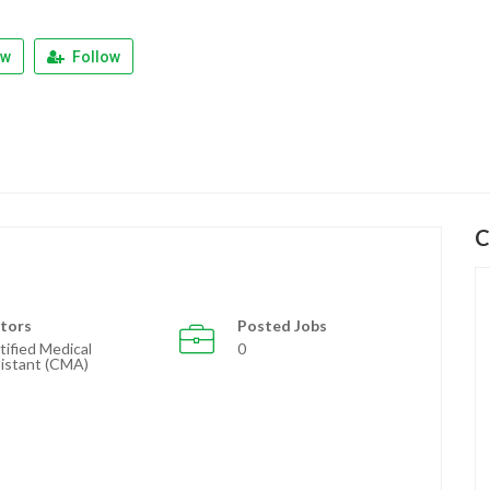
ew
Follow
C
tors
Posted Jobs
tified Medical
0
istant (CMA)