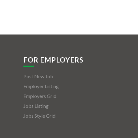
FOR EMPLOYERS
Post New Job
Employer Listing
Employers Grid
Jobs Listing
Jobs Style Grid