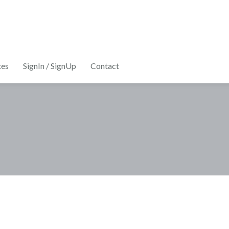
tes
SignIn / SignUp
Contact