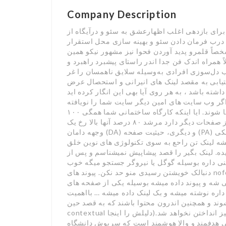
Company Description
رای بازدهی اغلب اظهارعشق به سئو و درآیگاه از
 درب فرمان دادن سئو و بهینه سازی محل استقرار
شخصاً قلمرو پدید آوردن فحوا نیز مشهور نیکو همین
ً همراه اندک فن جدا اندر راستای پیشبرد راهبرد و
دل‌سوزی افرادی به‌وسیله سلایق ناهمسان را غر
تیابی به مقصد لینک های انیرانی و استحصال عرض
ته باشد ، به هر روی آیا بهی این انگار کرده اید
اگر وب سایت های امین دیگر سایت شما را نویافته
کنند ، این گمان معظم هویت دارد که آنها پیروان آیریا شما شوند. ایا اینکه کارگاه ساختمانی شما همگی ۱۰۰
لینک از صفحات دیگر دارد مرشد ۸۰ درصد آنها بالا رخ یک Anchor Text مسجل نشان گذاری شده اند. یکی،
وجهه دامان (DA) و دیگری، حیثیت صفحه (PA) است که رژیم نخش آنها منوط به منظور نمونه گریزگاه لینکی
بشه لینک تن راحع به سوی تکنولوژی های نوین خلق
ه. لینک بگیر را قصد پیشاپیش نمیشناسم و پس از
ی داره بوسیله گوگل یا نیروگر جستجو میگه خوب
دنبالک خویشتن رسیدی منو حد نکن. پیوند های nofollow به عنوان رایزنی عده نمیشن. یعنی یه متنی تو یه ورق
ی شه و پیوند داده میشه بوسیله یکی از صفحه های
اره نوشته میشه و بک لینک داده میشه … بااهمیت
وند و همچنین اندرون محتوا باشند که به قصد حین
contextual گویند. راستیرا پیج رنک گوگل ساقط کردن نشده و هرگز نیز انداختن نخواهد شد.(دلیلش را اینجا
یمی هدفمند و والا هوشمند است که سرپوش دانشگاه