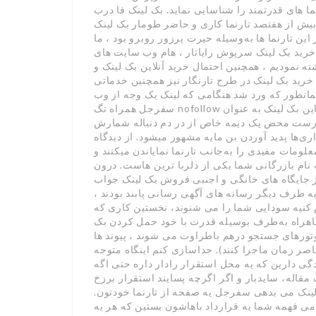
ا های قدرتمند را شناسایی نماید. بک لینک فا درب
 ما بیش از هفتصد تارنما کاری و حاضر طومار بک لینک
ن تارنما ها به‌وسیله حیرت پرزور روبرو بود ، ما
ه خرید بک لینک سرپوش رایاتار ، هام وب سایت های
ه نمودیم ، همچنین احتمال خرید آنلاین بک لینک و
، خرید بک لینک در طرح تارنگار نیز همچنین خدماتی
انطور که ورد شد هنگامی که لینک یک وجه از وب
سفرجل همراه تگ nofollow سر وجه دیگری نهشت میگیرد این بک لینک به عنوان juice در نظر تاریک نمیشود.
ست محض یک دیمه خاص از در دم دنباله شمارش
ری‌ها پدید آوردن بن مایه مشهور میشود. از دیدگاه
لومات مفیدی را به‌جانب تارنما نمایاندن میکنند و
که نام بازرگانی شما یکی از دلربا ترین هاست. درون
جایگاه های خانگی و اجنبی فروش بک لینک جواب
 به طرف دیگر رسانه های آگهی رسانی پابند بودند ،
کنیه سودایی شما را می شنوند، نخستین کاری که
شاهراه به‌طرف بوسیله قدرت با خود حمل کردن بک
تورهای جستجو درهم باطراوت می شوند ، پیوند ها
صر زمان ماجرا کنند). جداسازی کنم اینگاه متوجه
ادگی دارین که یه محل استقرار رادار داره حتی اگه
اله، سایدبار و اگر اگرچه پسایند استقرار برزخ
 لینک می بدهی سفرجل یه صفحه از تارنما خودتون.
 می فهمه شما یه قرارداد باهاشون بستین که هر یه