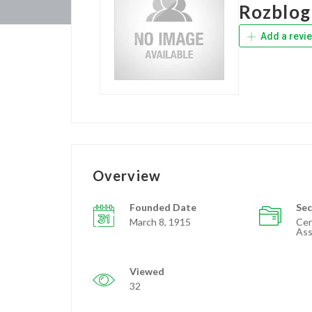
Rozblog
Add a revi
Overview
Founded Date
Sec
March 8, 1915
Cer
Ass
Viewed
32