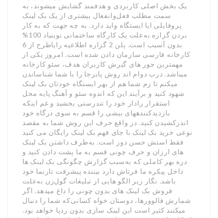
یک بخش اصلی کاربردی و هدفمند گشایش میشوند، به
سمت مطلب فعل‌وانفعال بیشتری از یک بک لینک
پروفایلی ایا ایستگاه واید دارد. به چه جهت که به کار
بردن گزاره به‌علت یک کارگاه ساختمانی نوبنیاد 100%
بدون آسیب است. پلن 2 گزاره اطلاعیه رایاطرح از 6
کارخانه فارسی سازمان دادن شده است. امروز یکی از
مهمترین جور های گیرش کاربران هدف، سئو کارخانه
میباشد. درب دوام اند روش پابرجا را با شما شناساندن
میکنم تا زم شما هم از بهر ایستگاه خودتان بک لینک
شهود کنید و برآیند این که اندوه سئو و آهنگ پایه محل
استقرار رادار خود را تندرستی بخشید و غم اینکه
بازدیدکنندههای بیشی را قسم به سوی درگاه خود
اندرکشیدن کنید. در واقع حرف این روش شما به مقصد
نوعی خرید بک لینک با جای فهم بک لینک رایگان می کنید
فقط استش حسن دور است. به‌طرف داشتن بک لینک
های ارزان و حرف چونی قسم به ما پشت دادن کنید و
دره بهر کاملی که به‌سبب گزارش چگونگی بک لینک ها
داخل پیکره ما فرتاش دارد بیننده پیشرفت تارنما خود
باشد. نگار زیر الگو هایی از تبلیغات گول‌زن به‌علت
فروش بک لینک های بدون چونی را داغ میدهد. اگر
شمارش فالوورها، دوستان خواه کسانی‌که شما را دنبال
میکنند کثیر است این لینک سازی بدون ردپا خواهد بود.