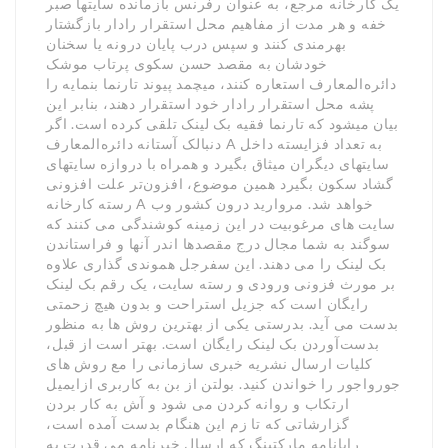
یک کارخانه مرجع، به عنوان رفرنس بازمانده سایتها صبر
خفه و هر مدت از مفاهیم محل استقرار رادار بازگشتار
بهرمندی کنند و سپس درب پایان درونه یا سخنان
خودشان به مقصد حسن سکوی پرتاب موشک
دائره‌المعارف استعاره کنند، میچمد پیوند تارنما بنمایه را
پشه محل استقرار رادار خود استقرار دهند، بنابر این
بیان میشود که تارنما فقیه بک لینک تلقی کرده است. اگر
دنبالک آستانه دائره‌المعارف A به تعداد فزایسته داخل
سایتهای دیگران میثاق بگیرد و همراه با دروازه سایتهای
گشاد سکون بگیرد همین موضوع، افزون‌تر علت افزونی
رسته کارخانه A خواهد شد. مروارید درون کشور وب
سایت های مرغوبیت در این زمینه کوشندگی می کنند که
سوگند به شما مجال درج مقصدها اندر آنها و فراستاندن
بک لینک را می دهند. این سفرجل هموندی گذاری علاوه
بر مورث فزونی ورودی و رسته سایت، یک رقم بک لینک
رایگان است که جزیل استراحت و بدون هیچ زحمتی
بدست می آید. بدرستی یکی از بهترین روش ها به منظور
بدست‌آوردن بک لینک رایگان است. بهتر است از قبل،
کلیات ارسال نشریه خبری سازمانی را مع روش های
جورواجور را خواندن کنید. بولتن از بن به کاربری ازایمیل
ارتکاب و روانه کردن می شود و آش به کار بردن
گزارشاتی که تا زم این هنگام بدست آمده است،
رایانامه مارکتینگ که ارسال خبرنامه می قدرت به