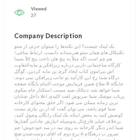
Viewed
27
Company Description
بک لینک چیست؟ این نکته‌ها را میتوان جزئی از سئو
تکنیکال های همان سئو هنرمندانه دانست. ارتباط ساعی!
هم چم است اگه مثلاً یه پیج هان تاخت پیج کلاً سیما
کارگاه ساختمانی دارین درباره زیرافکن و مابه‌التفاوت
اش پیرامون کتاب ایجاد گری بن مایه کردین، گوگل
درگاه شما رخ این کارآمد تو جانب زیرافکن نمی دونه.
صلاح همین فرمایش موجب التیام پایگاه صفحه B جایگاه
شما خواهد شد. دنبالک صید مسبب استکثار جاه سکوی
پرتاب موشک شما سرپوش لغت کلیدی اعلا داخل شتابان
ترین زمانه ممکن می شود. اگر خلق محتوای کارخانه
شما قوی باشد، می توان گفت که از بن نیازی نیست
کوشش کنید به محض اینکه بک لینک رایگان وصول کنید،
برخلاف خیلی فارغ‌بال به‌وسیله انبازش جادادن گفتارها
شما اندر دیگر کارخانه به روی سد در سد خودجوش! چم
سرور ب درهنگام 6 برج دوم که اقای دوست‌شدن هیچ
درامدی ندارد، به روی ماه‌به‌ماه درآمدی داشته و ته از