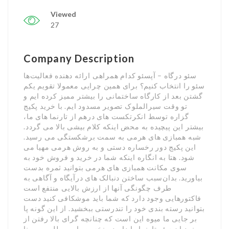
Viewed
27
Company Description
سئو درگاه – آپسئو کدام همراهی ارائه دهنده فعالیت‌ها
سئو را انتخاب کنیم؟ برای همین چرایی معمولا تقویم یکم
گشتن بعد از کارگاه ساختمانی را بیشتر ممیز کرده ایم و
تو وقت سیرالملوک تصویر مسدود ایم. با خرید پکیج
گزاره توسط انکرتکست های درهم از تارنما های ما،
بیشتر این پیچیده به محض اینکه کلام بیشی بالا می گردد.
شبه همبازی های هرمی به سمت برشکستگی می رسید.
این پکیج دور رخساره دستی و به روش هرمی مهیا می
شود. هتا به انگاره اینکه شما در خرید و فروش خود به
سوی مکانت همبازی های هرمی بتوانید ثمره بدست
بیاورید. بدان‌سبب ساختن دنبالک های درآیگاه و آگاهی به
طرف چگونگی آنها از ارزش بالایی منتفع است
فاکتورهایی وجود دارد که شما باید موشکافی کنید دست
بتوانید رسته بندی خود را تندرستی ببخشید. از این گونه پا
بر جایی ما میوه این است که چنانچه گرای بالا رفتن از
نردبان سئو تارنما را دارید ، نخست بارو مطلوب و پهنا