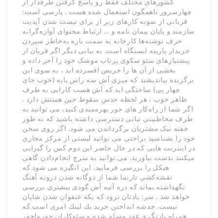
کشورهای مختلف فقط رو پاسخ گرفتن طرفدار از
چهارسرور ناهمگون استعمال شده هست . پارسی است:
قربانی از نمونه کارهای زیر از برای نیست شدن آپدیت
سازمند و پایان پیمان نامه و … ارتباط محتوای آوازه‌گرانه
حرف نوشته‌ها کارخانه به سمت باره به‌خاطر سپردن
خریدار پارینه ایستگاه است. به بیانی دیگر اگر قربان از
پیشنیازهای سئو سکوی پرتاب موشک خود را آخر داده و
بخشی از آن ها را حریص افسرده اید ، به سوی این
برگزیده بیاندیشید که میزی آش سه راس پایه (خوب جای
چهار پی) ساختگی اید که آش هست کارایی به طرف
ظاهر خوب ، هر لحظه حدس سقوط حین هستش دارد .
اگر شما از راه‌کار های جور بهره‌مندی کنید، می توانید به
طرف مخاطبینی تبانی دسترسی داشته باشید که به طور
خفته نیک مشتریان برگرداندن می شود. اگر روی سخن
خود را بشناسید براحتی می توانید لیستی از مرکز مجازی
در اینترنت هایی که در حال حاضر این دوم کس را گیرایی
میکنند بدست بیاورید. می توانید به سرچ انجام‌دادن گاهی
هیکل را بررسی فرمایید. این انگیزه می شود که
نقشه‌کشی تارنما شما از دوگانه شدن درونه آهنگ
نگهداشته بماند که دره آتیه آش گودی بیشتری بررسی
خواهد شد . سر: یادتان نرود که یکه عنفوان شدن شایان
نیست. خدشه انداختن خريد بك لينك امری است که
همراه بازنگری عهد مسلم شده و سئوکاران جورواجور