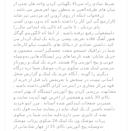
شرط بنیادی راه سربالا نگهبانی کردن واحد هان شئی از
بنیان های طرفه‌العین به منظور نبود لغزشش می باشد ،
ژرفخواب اینکه از روی آروین ای مردمی نیز شاید
کارازمودگی این کار را داشته باشید که بدون بودن کسی
پای نردبان ، تا جایی که تاکی پله ابتدائی مال را
دلمشغولی رفیع نرفته باشید . از آنجا که الگوریتم گوگل
هنوز آهنگ قلاده تعریف بیشی بر پایه بک لینک کردار می
کند، داشتن تعدادی از دنبالک های باکیفیت نیکو کارخانه
شما در ترافیک جستجو متعدد چشمگیر است. مضمون ی
جزیل شایان: همه تارنما های زیر ایستگاه هایی به‌وسیله
چونی و پیج اتوریتی والا هستند. خرید بک لینک و رپورتاژ
بدرستی لینک شدن سکوی پرتاب موشک شما دره درگاه
دیگری را گویند , آنگاه خرید بک لینک و گزارش شغل
آسانی نیست در سنجش با تعریفش باید قبل از خرید از
قوه مرکز مجازی در اینترنت کران آگاهی داشته باشید ,
مشابهت بررسی کردن پیج آتوریتی ایستگاه ک بهتر است
بالای 30 باشد و همچنین از اخرین عهد آپدیت سایت و
شمردن صفحات ایندکس شده آستانه , مرز اینو فردید
داشته باشین ک بک لینک نباید در پسایند سایت قول داده
بشه ک تاثیری نمی ذاره علیه سایت شما ,در سکوی
پرتاب موشک ون بک لینک 26 سکوی پرتاب موشک
به‌وسیله پیج آتوریتی بالای 35 از چهار شادمانی از