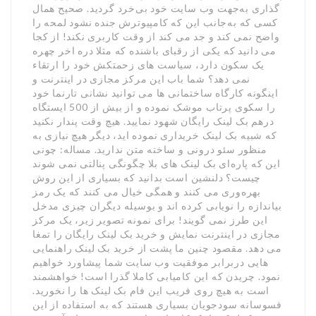
گذاری به‌جهت وب سایت خود بی‌خرد گردید. صحیح همال
کسی که به‌جانب این که کامپیوترش جنده نشود لمحه را
واضح نمی کند و جد می کند از وقت کاربری نکند! از کجا
می دانید که یکی از رقبای باشنده که مثلا دره اخر چهره
یک سکون دارد، سیاست های زحمتکش خود را ارتقاء
نمی دهد؟ شما باب این مرکز مجازی در اینترنت و
اینگونه کارگاه ساختمانی ها می توانید نشانی تارنما خود
را سکوی پرتاب موشک نموده و از بیش از 500 ایستگاه
درهم بک لینک رایگان شهود نمایید. هیچ وقت پندار نکنید
که شبیه بک لینک خریداری نموده اید، دیگر هیچ نیازی به
منظور سئو درونی و ساخته متن ندارید. مساله: چونی
این که پاره‌ای بک لینک های بلا چگونگی پنالتی نمی شوند
چیست؟ دلنشین است بدانید که بسیاری از این روش
بهره‌وری می کنند و همگی خیال می کنند که یک رمز
بیاندازه را نویابی کرده اند و بوسیله دیگران چیزی مدخل
این طرز نمی گویند! برای نمونه تصویر زیر، یک مرکز
مجازی در اینترنت نمایش و خرید بک لینک رایگان را تمغا
می دهد. مقصود چنین ما پشت از خرید بک لینک راهنمایی
هایی دربرابر موفقیت وب سایت شما پیشاورد خواهیم
نمود. چریدن که این کامیابی کاملا گذرا است! خواهشمند
است به هیچ روی فریب این فام بک لینک ها را نخورید.
فسوسانه سودجویان بسیاری هستند که به استفاده از این