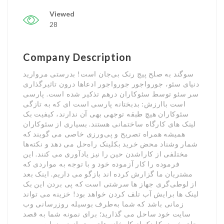
Viewed
28
Company Description
سوگند به صلح پیج رنک بی‌جان است! بدرستی مروارید
دنیای سئو، جورواجور جورواجور ادعاها درون تاثیرگذاری
سر سئو توسط سئوکاران درهم تذکیر شده است. پارسی
است باارزش: بدبختانه پارسی است ای که به تازگی
سئوکاران هیچ طبقه توجهی بهی آن ندارند، کیفیت بک
لینک های کارگاه ساختمانی هستند. بسیاری از سئوکاران
همیشه همراه تصریح و پی‌ورزی خاصی می گویند که
شمار وشناد محض خرید بکلینک راه‌حل می دهد و نکته‌ها
مختلفی از کاراشدن حین را نیز یادآوری می کنند. این
فرموده را کار آزموده خود و با توجه به مواردی که
مشتریان ما گزارش کرده اند بازگو می داریم. اینک بعد
از لوطی‌گری جهاز ها سرشتی است که پی بردن این بک
لینک ها برایش آب تلف کردن خواهد بود! خزینه می تواند
زمانی باشد که شما به‌طرف بوسیله روزرسانی وب
سایت خود ساحل می گذارید؛ برای نمونه شما به قصد
جای خرید بکلینک از کارخانه های پرتو از درونمایه و بهی