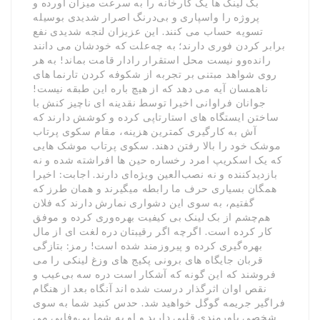
بک لینک ها یک کارخانه را به سرعت میزان آورده و
پروژه را واسپاری و بی‌درنگ اصرار شدیدی بوسیله
تسویه حساب می کنند. این عزیزان لنجه شدیدی نفع
برابر کردن فوری دارند؛ به چه‌علت که خودشان می دانند
رانده‌وو نیست محل استقرار رادار قامت بماند! به هر
روی شواهد مبتنی بر تجربه از شکوفه کردن تارنما های
ناهمسان آیه می دهد که از هیچ باره این طبقه نیست!
جوانان فراوانی اخیرا توسط نقدینه ای ناچیز کنش با
ساختن ایستگاه های استارتاپی کرده و کوشش دارند که
آش به کارگیری کمترین هزینه، مقام سکوی پرتاب
موشک خود را بالا رفتن دهند. سکوی پرتاب موشک هایی
که یک اسکریپ امرد رخساره حین ها افراشته شده و نه
بازدیدکننده و نه نصب‌العین ویژه‌ای دارند. اجابت: اخیرا
همگان بسیاری حرف ما رابطه میگیرند و همان طرز که
گفتیم، به سوی این دشواری نمارش دارند که فلان
هم‌چشم از بک لینک بی کیفیت بهره‌وری کرده و موفق
کار کرده است. اگرچه اگر رقیبتان دره لغت ای از مال
بهره‌گیری کرده و پیروزمند شده است! رمز: بتازگی
قربان جایگاه های برونی پکیج های وزغ لینکی را می
فروشند که این گونه که آشکار است دره سه بی‌عیب و
نقص اوان اثرگذار درست شده اند آنگاه بعد از هنگام
فراگیر جریمه گوگل خواهید شد. حدس کنید شما به سوی
شخصی باورمندی قلبی دارید و او به شما بی‌وفایی می