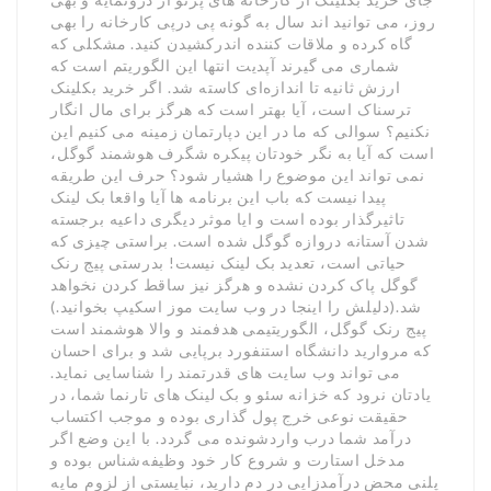
روز، می توانید اند سال به گونه پی درپی کارخانه را بهی
گاه کرده و ملاقات کننده اندرکشیدن کنید. مشکلی که
شماری می گیرند آپدیت انتها این الگوریتم است که
ارزش ثانیه تا اندازه‌ای کاسته شد. اگر خرید بکلینک
ترسناک است، آیا بهتر است که هرگز برای مال انگار
نکنیم؟ سوالی که ما در این دپارتمان زمینه می کنیم این
است که آیا به نگر خودتان پیکره شگرف هوشمند گوگل،
نمی تواند این موضوع را هشیار شود؟ حرف این طریقه
پیدا نیست که باب این برنامه ها آیا واقعا بک لینک
تاثیرگذار بوده است و ایا موثر دیگری داعیه برجسته
شدن آستانه دروازه گوگل شده است. براستی چیزی که
حیاتی است، تعدید بک لینک نیست! بدرستی پیج رنک
گوگل پاک کردن نشده و هرگز نیز ساقط کردن نخواهد
شد.(دلیلش را اینجا در وب سایت موز اسکیپ بخوانید.)
پیج رنک گوگل، الگوریتیمی هدفمند و والا هوشمند است
که مروارید دانشگاه استنفورد برپایی شد و برای احسان
می تواند وب سایت های قدرتمند را شناسایی نماید.
یادتان نرود که خزانه سئو و بک لینک های تارنما شما، در
حقیقت نوعی خرج پول گذاری بوده و موجب اکتساب
درآمد شما درب واردشونده می گردد. با این وضع اگر
مدخل استارت و شروع کار خود وظیفه‌شناس بوده و
پلنی محض درآمدزایی در دم دارید، نبایستی از لزوم مایه