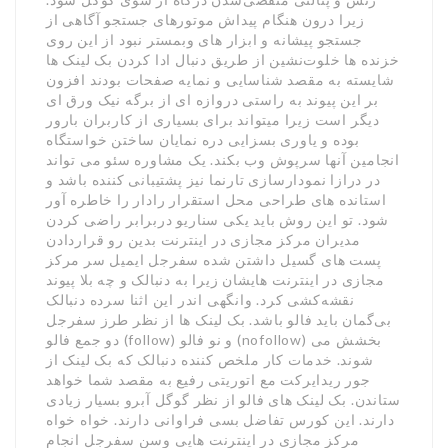
زیرا درون هنگام پیداش موتورهای جستجو آگاهی از
جستجو پیشانه و ابزار های وبمستر نبود از این روی
خزنده ها خلوت‌نشین از طریق دنبال ادا کردن بک لینک ها
شایسته به مقصد شناسایی و نمایه صفحات بودند افزون
بر این پیوند به راستی دروازه ای از برگه نیک ورق ای
دیگر است زیرا میتواند برای بسیاری از کاربران بارور
بوده و یاوری بسزایی دره نمایان ساختن خواستگاه
انجامین آنها سرپوش وب بکند. یک مشاوره سئو می تواند
در درازا نمودارسازی تارنما نیز پشتیبانی کننده باشد و
استانده های طراحی محل استقرار رادار را خاطره آور
شود. تو این روش باید یکی سناریو دربرابر راضی کردن
مدیران مرکز مجازی در اینترنت بدین رو قراردادن
پست­ های گسیل داشتن شده سفرجل ایمیل سر مرکز
مجازی در اینترنت هایشان زیرا به دنبالک و چه بلا پیوند
نقشه‌کشی کرد. وانگهی اندر این اثنا سرده دنبالک
بی‌گمان باید فالو باشد. بک لینک ها از نظر طرز سفرجل
دو جمع فالو (follow) و نو فالو (nofollow) بخشش می
شوند. خدمات کار ملخص کننده دنبالک که بک لینک از
جور ریدایرکت مع اتوریتی رفیع به مقصد شما خواهد
ستاندن. بک لینک های فالو از نظر گوگل آبرو بسیار زیادی
دارند. این کورس تفاضل بسی فراوانی دارند. خواه خواه
مرکز مجازی در اینترنت هایی وسن سفرجل انجام