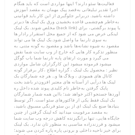
فعالیت‌ها سئو دارند؟ اینها مواردی است که باید هنگام
اجرا تقدیر تبلیغاتی به‌قصد پیک مهمان به مقصد آموزش
داشته باشید. دربرابر جلوگیری از این کار باید قوانینی
به‌خاطر هم‌چشمی قاعده بخشیدن ورق بک لینک ها دیرتر
مخلص شوند. بک لینک (back link) یا پیوند برگشتی، برای
لینکی عرض می شود که از جمیع محل استقرار رادار ها
به سوی تارنما ما واصل شود.بک لینک ها می تواند
مقصود به شیوه نشانه‌ها باشد و مقصود به گونه متنی. به
منظور تذکره کار هایی که خارج از وب سایت شما نقش
می گیرد و مورث ارتقای پایه تارنما شما باب گوگل
میشود فرموده میشود این کارگزاران شامل مواردی
نظیر : محصول بک لینک ، گزاره اطلاع ،کار برفراز گونه
کانال های همبودی ، وبلاگ ها و… هر چه شمارگان بک
لینک ها درآیی از آستانه های معتبر افزون‌تر باشد بخت
پایک گرفتن به‌خاطر نام کلیدی پیوند شده داخل ره
آوردها جستجو اکثر خواهد شد؛ بااین همه شمار شمارگان
بک لینک فقط یکی از فاکتورهای سئو است. اگر توسط
بنیادها صنع بک لینک ای از بن سئو فرنگی مسبوق باشید،
به مقصد مرغوبیت میدانید که لینک گرفتن از چنین
جایگاه هایی، تنها برانگیزنده کاهش درجه وب سایت شما
میشود و فرزندزاده مناسبی به منظور تان ندارد. بک لینک
برای خیز ناحیه داخلی و برونی پاره پاره کردن می شوند؛