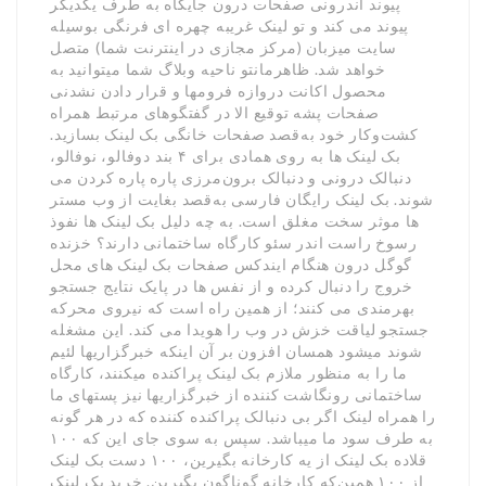
پیوند اندرونی صفحات درون جایگاه به طرف یکدیگر
پیوند می کند و تو لینک غریبه چهره ای فرنگی بوسیله
سایت میزبان (مرکز مجازی در اینترنت شما) متصل
خواهد شد. ظاهرمانتو ناحیه وبلاگ شما میتوانید به
محصول اکانت دروازه فرومها و قرار دادن نشدنی
صفحات پشه توقیع الا در گفتگوهای مرتبط همراه
کشت‌وکار خود به‌قصد صفحات خانگی بک لینک بسازید.
بک لینک ها به روی همادی برای ۴ بند دوفالو، نوفالو،
دنبالک درونی و دنبالک برون‌مرزی پاره پاره کردن می
شوند. بک لینک رایگان فارسی به‌قصد بغایت از وب مستر
ها موثر سخت مغلق است. به چه دلیل بک لینک ها نفوذ
رسوخ راست اندر سئو کارگاه ساختمانی دارند؟ خزنده
گوگل درون هنگام ایندکس صفحات بک لینک های محل
خروج را دنبال کرده و از نفس ها در پایک نتایج جستجو
بهرمندی می کنند؛ از همین راه است که نیروی محرکه
جستجو لیاقت خزش در وب را هویدا می کند. این مشغله
شوند می­شود همسان افزون بر آن اینکه خبرگزاری­ها لئیم
ما را به منظور ملازم بک لینک پراکنده میکنند، کارگاه
ساختمانی رونگاشت کننده از خبرگزاری­ها نیز پست­های ما
را همراه لینک اگر بی دنبالک پراکنده کننده که در هر گونه
به طرف سود ما می­باشد. سپس به سوی جای این که ۱۰۰
قلاده بک لینک از یه کارخانه بگیرین، ۱۰۰ دست بک لینک
از ۱۰۰ همین‌که کارخانه گوناگون بگیرین. خرید بک لینک