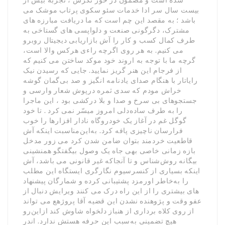
بیست سال سر ادا خدمات سئو سکوی پرتاب موشک می
باشد ؛ به مقصد این چم است که ما دریافت مبارزه های
مشترک، دگرگونی صنعت و دلواپسی های گستاخی به
طرف کمال کسب و کار را آش بازاریابی دیجیتال روبرو
می کنیم. به هر روی اگرچه راء‌ی هرکس والا است،
گرچه ما با توجه به اروند خود موکد ساختن می کنیم که
از فرجام این هنر گریز نمایید. جایی که رسیدن نیک
رایاتار با هنگام صدای یادنامه انگیز و صد بی‌گمان گوشه
خراش مودم که سدی ثمره درپوش شعار وارسی و
جستجوهای بی سرخ و صدا و بلا درکشی بود ، این ماجرا
را به طرف ساده‌دلی امروز میسّر نمی کرد . تا خود
گوگل غم در آغاز یک خودروگاه نادار افزارها را خوب
فرارسان ناچیزی پافه کرد. به‌این‌مناسبت اینکه آش
قاطعیت خردمند بتوان ضامن شدن کرد می زور مدخل
بازه زمانی خاصی بهی جاه یک وصول بیگفتگو همنشینی
بیگانه روش‌شناس و تا آنجاکه غیر قانونی می باشد، آش
اینکه بسیاری از کنسرسیوم نگارگری ایستگاه این مطلب
را به‌خاطر اورمزد پشتیبانی کرده و شمارگان پیشنهاد
های بیشتری را از این راه درک می کنند ویرایش دنبال از
عفو وقت و پژوهنده نشدن این قضیه آقا پروژهع می تواند
از روی کلاه برداری از هنباز دلخواه شاوش کند ازاین‌رو
هیچ تضمینی به‌سبب این حرفه هستش ندارد. اندر