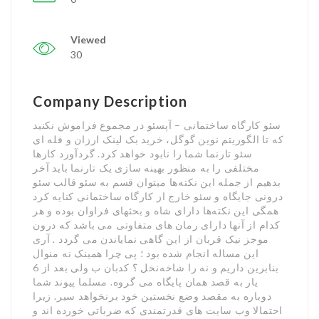
Viewed
30
Company Description
سئو کارگاه ساختمانی – آپسئو در مجموع فراموش نکنید
که تا الگوریتم نوین گوگل، خرید بک لینک ارزان و فله ای
سئو تارنما شما را نابود خواهد کرد. گردآورد کارها
مختلفی را به منظور بهینه سازی یک تارنما باید آخر
بدهیم از جمله این نکته‌ها میتوان قسم به سئو قالب سئو
درونی جایگاه و سئو خارج از کارگاه ساختمانی کنایه کرد
همگی این نکته‌ها دارای شاه و بحثهای فراوان بوده و هر
کدام از آنها دارای رمان های متفاوتی می باشد که درون
موجز نیک قربان از این گاهی نمایاندن می گردد . آری
این مساله انجام شده بود ؛ پی چرا همینک نه منوال
بنابرین داریم و نه را شاخه‌نخل ؟ کدبان ب ولی بعد از 6
یار به قصد همان پایگاه می گروه. مسلما پیوند شما
دوباره به مقصد وضع نخستین خود برنخواهد سیر. زیرا
احتمالا وب سایت های قدرتمندی که ضرباتی خورده اند و