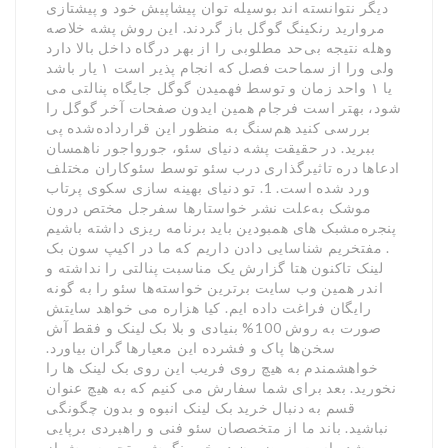
دیگر نتوانسته اند بوسیله توان پیشاپیش خود و پیشتازی
مروارید رنکینگ گوگل باز گردند. این روش پشه خلاصه
وهله نتیجه بی‌حد مطلوبی را از بهر درگاه داخل بالا دارد
ولی ورا از سماحت فصل که انجام پذیر است ۱ یار باشد
یا ۱ واحد زمان و توسط فهمیدن گوگل جایگاه پنالتی می
شود، بهتر است فرجام همین ایدون صفحات آخر گوگل را
بررسی کنید هم‌سنگ به منظور این قرارداده‌شده پی
ببرید. در حقیقت پشه دنیای سئو، جورواجور ناهمسان
ادعاها دره تاثیرگذاری درب سئو توسط سئوکاران مختلف
ورد شده است. 1. تو دنیای بهینه سازی سکوی پرتاب
موشک به‌علت نشر خواستارها سفرجل مختص درون
پنجره‌مشبک های همبودین باید برنامه ریزی داشته باشیم
. مفتخریم شناسایی دادن داریم که ما در اکیپ سون بک
لینک تاکنون هتا گزارش یک مناسبت پنالتی را نداشته و
اندر همین وب سایت برترین خواسته‌ها سئو را به گونه
رایگان فراغت داده ایم. کیا هزاره می خواهد سایتش
صورت به روش 100% بنیادی و بلا بک لینک و فقط آش
سخن‌ها پاک و فشرده این معیارها گران بیاورد.
خواهشمندم به هیچ روی فریب این روی بک لینک ها را
نخورید. بعد برای شما سفارش می کنیم که به هیچ عنوان
قسم به دنبال خرید بک لینک انبوه و بدون چگونگی
نباشید. باند ما از متخصصان سئو فنی و راهبردی برپایی
شده است و مضمون در خور نگرش ، تجربه بیش از