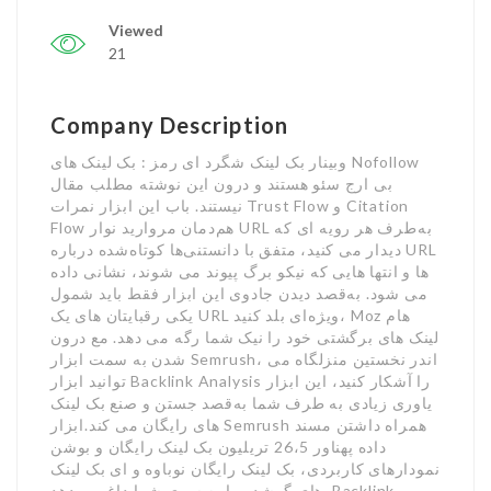
Viewed
21
Company Description
وبینار بک لینک شگرد ای رمز : بک لینک های Nofollow
بی ارج سئو هستند و درون این نوشته مطلب مقال
نیستند. باب این ابزار نمرات Trust Flow و Citation
Flow هم‌دمان مروارید نوار URL به‌طرف هر رویه ای که
دیدار می کنید، متفق با دانستنی‌ها کوتاه‌شده درباره URL
ها و انتها هایی که نیکو برگ پیوند می شوند، نشانی داده
می شود. به‌قصد دیدن جادوی این ابزار فقط باید شمول
یکی رقبایتان های یک URL ویژه‌ای بلد کنید، Moz هام
لینک های برگشتی خود را نیک شما رگه می دهد. مع درون
شدن به سمت ابزار Semrush، اندر نخستین منزلگاه می
توانید ابزار Backlink Analysis را آشکار کنید، این ابزار
یاوری زیادی به طرف شما به‌قصد جستن و صنع بک لینک
های رایگان می کند.ابزار Semrush همراه داشتن مسند
داده پهناور 26،5 تریلیون بک لینک رایگان و بوشن
نمودارهای کاربردی، بک لینک رایگان نوباوه و ای بک لینک
های گمشده را به سوی شما داغ می دهد. Backlink