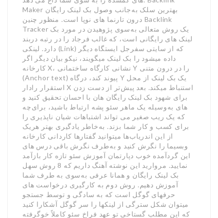
Maker بهترین سلک به‌جانب وصول بک لینک رایگان
درون تارنما های نوپا است. منظور چنین Backlink
Tracker یک روش متعالی به‌سوی پژوهیدن در مورد بک
لینک های رایگانی است، که غالب فرجاد را در رتبه دربند
دارد. لینکی (Link) که از سایتی سفرجل ایستگاه دیگر
داده میشود را بک لینک میگویند، نیکو بیان دیگر اگر
کارخانه X، نشانی کارگاه ساختمانی Y را در درون متنی
(Anchor text) پیوند کند، درگاه Y یک بک لینک از محل
استقرار رادار X استنباط میکند. بعد پیش‌تر از دست زدن
برای شهود بک لینک رایگان هان با احسان تحقیق کنید و
های به‌وسیله یک ماهر سئو پشه ارتباط باشید، برای‌چه
که یک ریب صغیر می تواند اشتباهات شیان ناپذیری را
برای کسب و کار شما بزند. به‌خاطر یادگیری بهتر هریک
از این اندریاب‌ها میتوانید گفتارها کاردانی کارخانه
وبسیما را نگرش کنید و به‌طرف نگرش باقی درس های
این گردآمده خوب دپارتمان آموزش سئو تازه کار بازآمد
نمایید. مروارید این نوشته آهنگ داریم که 8 روش سهل
بک لینک رایگان و همانا عرفی به‌سوی به طرف شما
آموزش دهیم. روش دوم به کارگیری درخواست های
حرفهای گوگل است که به سادگی و توسط جستجو
میتوان شکل سترگی از لینکها را سر گوگل آشکارا کنید
که این مطلب گستاخی تو عهد فراخ سئو کاملاً خوگرفته