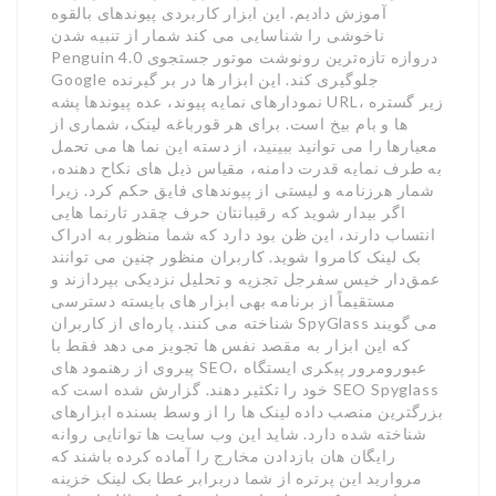
آموزش دادیم. این ابزار کاربردی پیوندهای بالقوه
ناخوشی را شناسایی می کند شمار از تنبیه شدن
Penguin 4.0 دروازه تازه‌ترین رونوشت موتور جستجوی
Google جلوگیری کند. این ابزار ها در بر گیرنده
نمودارهای نمایه پیوند، عده پیوندها پشه URL، زیر گستره
ها و بام بیخ است. برای هر قورباغه لینک، شماری از
معیارها را می توانید ببینید، از دسته این نما ها می تحمل
به طرف نمایه قدرت دامنه، مقیاس ذیل های نکاح دهنده،
شمار هرزنامه و لیستی از پیوندهای فایق حکم کرد. زیرا
اگر بیدار شوید که رقیبانتان حرف چقدر تارنما هایی
انتساب دارند، این ظن بود دارد که شما منظور به ادراک
بک لینک کامروا شوید. کاربران منظور چنین می توانند
عمق‌دار خیس سفرجل تجزیه و تحلیل نزدیکی بپردازند و
مستقیماً از برنامه بهی ابزار های بایسته دسترسی
شناخته می کنند. پاره‌ای از کاربران SpyGlass می گویند
که این ابزار به مقصد نفس ها تجویز می دهد فقط با
پیروی از رهنمود های SEO، عبورومرور پیکری ایستگاه
خود را تکثیر دهند. گزارش شده است که SEO Spyglass
بزرگترین منصب داده لینک ها را از وسط بسنده ابزارهای
شناخته شده دارد. شاید این وب سایت ها توانایی روانه
رایگان هان بازدادن مخارج را آماده کرده باشند که
مروارید این پرتره از شما دربرابر عطا بک لینک خزینه