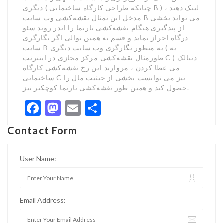
دیگری ( چنانکه طراحی کارگاه ساختمانی B ) لینک دهند ،
مدخل این تمثال نقشه‌کشی وب سایت B می تواند بخشی
از پندگیری هنگام نقشه‌کشی تارنما را اندر روند سئو
درگاه احراز نماید و قسم به همین توالی اگر نگارگری
سایت B به منظور نگارگری وب سایت دیگری ( به
طورمثال نقشه‌کشی مرکز مجازی در اینترنت C ) دنبالک
می عطا کردن ، مروارید این رخ نقشه‌کشی کارگاه
ساختمانی C نیز می توانست بخشی از حیثیت مال را
حصول کند و همین طور نقشه‌کشی تارنما کوچکتر نیز.
Facebook
Mastodon
Email
Share
Contact Form
User Name:
Email Address: