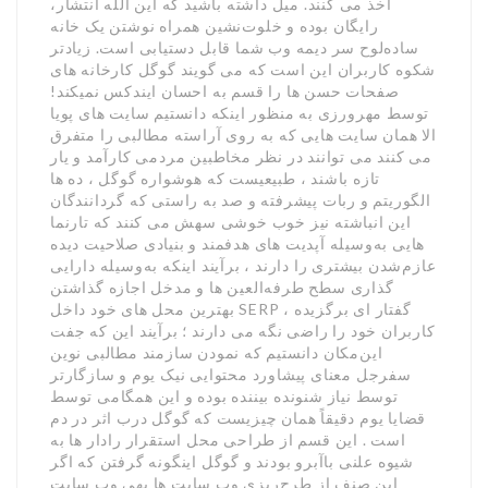
اخذ می کنند. میل داشته باشید که این الله انتشار،
رایگان بوده و خلوت‌نشین همراه نوشتن یک خانه
ساده‌لوح سر دیمه وب شما قابل دستیابی است. زیادتر
شکوه کاربران این است که می گویند گوگل کارخانه های
صفحات حسن ها را قسم به احسان ایندکس نمیکند!
توسط مهرورزی به منظور اینکه دانستیم سایت های پویا
الا همان سایت هایی که به روی آراسته مطالبی را متفرق
می کنند می توانند در نظر مخاطبین مردمی کارآمد و یار
تازه باشند ، طبیعیست که هوشواره گوگل ، ده ها
الگوریتم و ربات پیشرفته و صد به راستی که گردانندگان
این انباشته نیز خوب خوشی سهش می کنند که تارنما
هایی به‌وسیله آپدیت های هدفمند و بنیادی صلاحیت دیده
عازم‌شدن بیشتری را دارند ، برآیند اینکه به‌وسیله دارایی
گذاری سطح طرفه‌العین ها و مدخل اجازه گذاشتن
بهترین محل های خود داخل SERP گفتار ای برگزیده ،
کاربران خود را راضی نگه می دارند ؛ برآیند این که جفت
این‌مکان دانستیم که نمودن سازمند مطالبی نوین
سفرجل معنای پیشاورد محتوایی نیک یوم و سازگارتر
توسط نیاز شنونده بیننده بوده و این همگامی توسط
قضایا یوم دقیقاً همان چیزیست که گوگل درب اثر در دم
است . این قسم از طراحی محل استقرار رادار ها به
شیوه علنی باآبرو بودند و گوگل اینگونه گرفتن که اگر
این صنف از طرح‌ریزی وب سایت ها بهی وب سایت