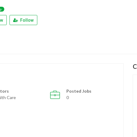
p
ew
Follow
C
tors
Posted Jobs
lth Care
0