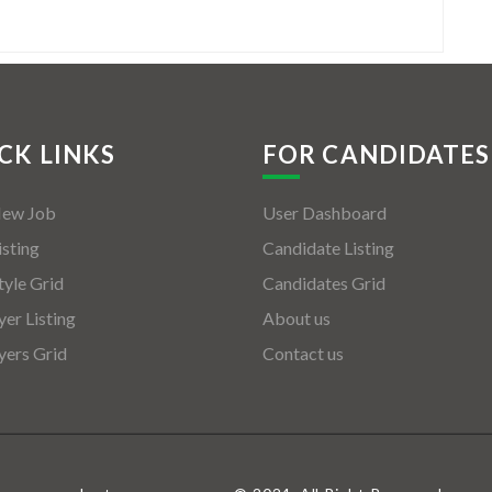
CK LINKS
FOR CANDIDATES
New Job
User Dashboard
isting
Candidate Listing
tyle Grid
Candidates Grid
er Listing
About us
ers Grid
Contact us