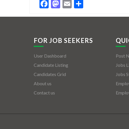
Facebook
Mastodon
Email
Share
FOR JOB SEEKERS
QUI
User Dashboard
Post 
Candidate Listing
Jobs L
Candidates Grid
Jobs S
About us
Employ
Contact us
Employ