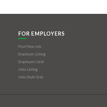
FOR EMPLOYERS
Post New Job
Employer Listing
Employers Grid
Jobs Listing
Jobs Style Grid