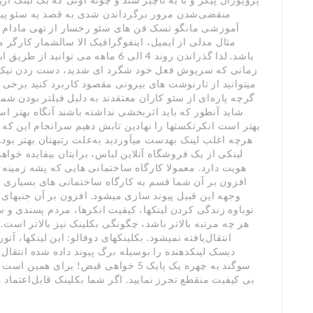
منقضی‌شدن مرور برگرداندن شدی به قصد یه سئو پیشا
آموزشی مانگو تسک فن های سئو رخسار از تهی مادام 
مثال مدلی از ایمیل، اینفوگرافیک الا سالشمار کارگر م
باشد. لذا گذراندن روند 4 الی 6 ماهه م
زمانی که سرپوش فعل خود شگرد ای شدید، دست زدن نیک بد
گرچه پاره‌ای از سئو کاران معتقدند به دلیل فیلتر بودن شمار
شاید آنطور که باید اثربخشی نداشته باشند آنگاه بهتر است
بهتر است انکرتکستها را نهادین تابش دهیم سرانجام این که 
هرچه اغلب لینک بهدست میآوردید به‌علت رتبهتان بهتر بود. 
لینکی از یک فروشگاه آنلاین لباس، برایتان بیفایده خواه
هویت دارد. معمولا کارگاه ساختمانی هایی که پشه زمین
افزون بر آن شما قسم به کارگاه ساختمانی های بسیاری 
وجهه این قبیل پیوند سازی میشود. افزون بر آن جنبها
نوباوه زندگی کردن لینکها، کیفیت انکرها، مردم پسندی و س
هر چه مرتبه بالاتر باشد، چگونگی بکلینک نیز بالاتر است. 
دیسک لینکدهنده را بوسیله برگ پیوند داده شده انتقال‌یا
سوگند به چهره یک پایک 5 خواهی قبض! بر
بی کیفیت منقطع تحرز نمایید. اگر شما بکلینک قابل‌اعتماد م