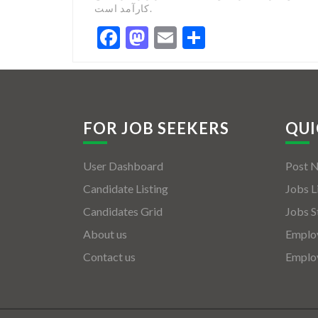
کارآمد است.
Facebook
Mastodon
Email
Share
FOR JOB SEEKERS
QUI
User Dashboard
Post 
Candidate Listing
Jobs L
Candidates Grid
Jobs S
About us
Employ
Contact us
Employ