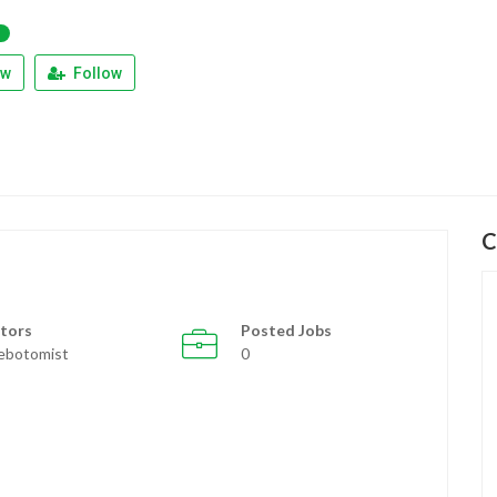
ew
Follow
C
tors
Posted Jobs
ebotomist
0