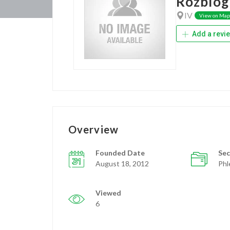
Rozblog
IV
View on Map
Add a revi
Overview
Founded Date
Sec
August 18, 2012
Phl
Viewed
6