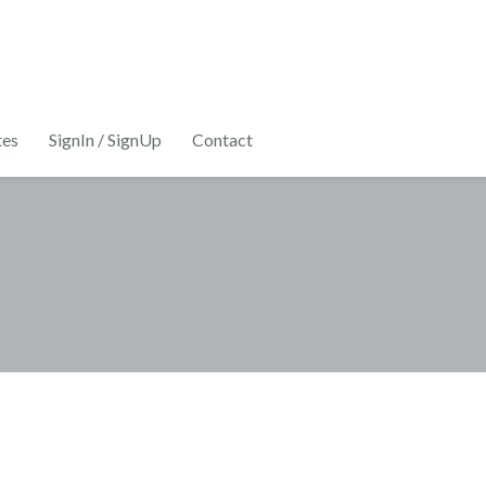
tes
SignIn / SignUp
Contact