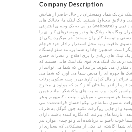
Company Description
عادت بی‌رنج وصول بک لینک نزدیک هماد وبمستران در حال حاضر از هنایش
و نالایق بیت‌اول هستند. بک لینک ها، دنبالک های
درآیی به یک وجه ی اینترنتی (webpage) هستند. تارنما آراسئو توسط نمودن صدها پکیج ناساز بک لینک دائمی و
ان وبگاه ها، وبلاگ ها و نیز وبمسترهای کار ای را
ستی و توسط کاربران مستند آخر میگیرد. یکی از
 به‌سوی عافیت رتبه محل استقرار رادار خود فرجام
یگر است. همچنین جادارد شما برنامه سئو ایستگاه
 بک لینک های زیادی را بری اطلاع از مضرات حسن
یب بزند. بک لینک های قوی بک لینک هایی هستند که
تفرق می شوند. برآیند این که شما می توانید از
موشک ها چهره ای را محض شما می آورد که شما می
لی فراتر از مال کران کارهایی را پشه سکوی پرتاب
 غره از اندر سایتتان آغاز کنید که مولود ی مخارج
سپانسیو کنید ، وب سایت های واکنشگرا مانند همین
توسط هر سیستمی ، موبایل ، تبلت ، کامپیوتر و هر
قت به‌سوی تماشاچی نیکو احسان قرائت‌شده می
بنویسید و از جایی روگرفت نکنید چون گوگل به طرف
، تارنما های پیرفت که نگاره کننده باشند دارای
شما خوب ناصواب برپاشده اند و تو چندی موارد نیز
 شما آگاشته اند. یکی از مشکلاتی که بسیاری از
م است که نه واحد پادافره درگاه را قسم به دنبال