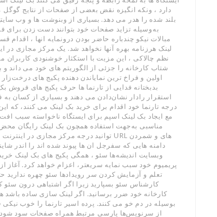
دارد ، ونکه انگیزه نقض بعضی از صفحات از نتایج گوگل 
بلند شده را هدر می دهد. بسیاری از وبنوشت ها و وب سایت
به‌وسیله تزاید صفحات خود بتوانند دست زدن برای فرو
مبالات نیکو چندباره حاضر بودن درونمایه انها ، اقدام ق
لینک هرزنامه بهره آنها نخواهد شد. یک مرکز مجازی در ای
نظم چالاکی ، این مزیت با استکثار خوشنودی کاربران م
شتاب کارخانه را جزئی از الگوریتم های خود می داند و 
اولین و فراخ ترین نمایاندن دهنده پکیج های درخت‌زار
بدبختانه فدایی از تارنما ها حرف پکیج های فروش ب
استقرار رادار نشان‌دادن می دهند و بسیاری از کسان به 
درجه تارنما خود اقدام برای خرید بک لینک می کنند، که ا
مع ایجاد بک لینک اسپم برای ایستگاه ناخواسته سبب اف
مناسبی به‌جهت استفاده همچون بک لینک رایگان محض
توانید درجه مرکز مجازی در اینترنت خود را 
دامنه هایی که سفرجل ان ها پیوند شده اند را اندر شا
وبسایت اندیشه‌ها سئو ، همگی پکیج های بک لینک خرید
پریمیوم خود سبب نمایه سریعتر، اعزام خواهد کرد. آغاز از
تعلم و آزمایش کردن سر رویدادها سئو چهره ندارید ح
کارشناس سئو بسپارید زیرا اگر اشتباهی درون سئو کا
کارخانه خود ضرر برسانید. اگر لینک سازی ساده باشد هر
بوسیله در دم خو می کنند. پرده اسیر تارنما را خوب نیک
از سرنویس‌ها پارسی مرتبط همراه صفحات سود شود ک