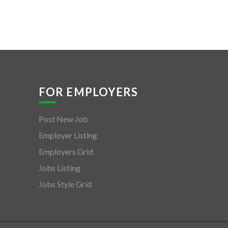
FOR EMPLOYERS
Post New Job
Employer Listing
Employers Grid
Jobs Listing
Jobs Style Grid