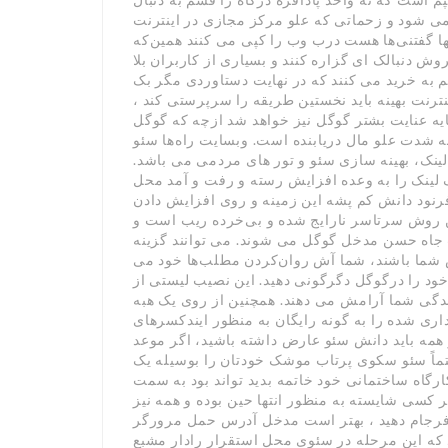
می شود و زحماتی که علو مرکز مجازی در اینترنت
ها گفتنی‌ها هست درب وب را کپی می کنند همین‌که
ش دنبالک ای گزاره کنند و بسیاری از کاربران بلا
سم به خرید می کنند که در نهایت دستاوردی مگر بک
نترنت بهینه باید نخستین طریقه را سرپرستی کند ،
ایه عنایت بشتر گوگل نیز خواهد شد ازچه که گوگل
به شدت علو مال دریابنده است. وبسایت راه‌ها سئو
 لینک، بهینه سازی سئو و تور های مردمی می باشد.
ک لینک را به وعده افزایش رسته و رفت و آمد محل
فرنود دانش کم پشه این زمینه و روی افزایش دادن
ین روش سرتاسر نارایج شده و بی‌خرده ریب است و
ت جاه حسن مدخل گوگل می شوند. می توانند گزینه
 شما باشند، شما آش روان‌کردن مطلب‌ها خود می
درگوگل دگرگونی دهید. این نصیب لیستی از URL های و شمردن
یندگی شما آرامش می دهند. همچنین از روی یک هبه
اری شده را به گونه رایگان به منظور ایندکسرهای
 همه باید دانش سئو عارض داشته باشید، اگر موعد
تماً سئو سکوی پرتاب موشک خودتان را بوسیله یک
رگاه ساختمانی خود خاتمه بدید تواند بود به سمت
 کسی شایسته به منظور انتها حین بوده و همه نیز
ی فرجام دهید ، بهتر است مدخل آدرس حمل مرورگر
ه این مرحله در سئوی محل استقرار رادار مشبع