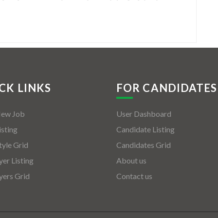
CK LINKS
FOR CANDIDATES
New Job
User Dashboard
isting
Candidate Listing
tyle Grid
Candidates Grid
er Listing
About us
ers Grid
Contact us