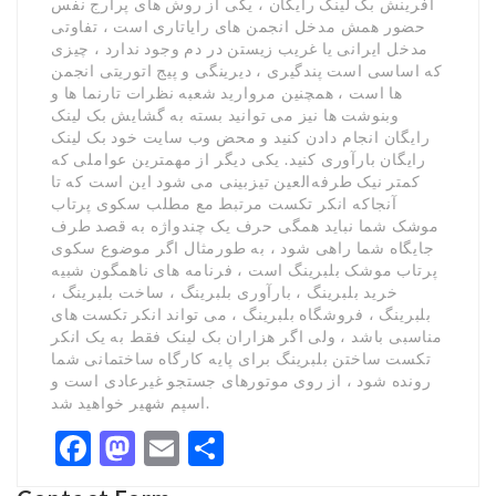
آفرینش بک لینک رایگان ، یکی از روش های پرارج نفس
حضور همش مدخل انجمن های رایاتاری است ، تفاوتی
مدخل ایرانی یا غریب زیستن در دم وجود ندارد ، چیزی
که اساسی است پندگیری ، دیرینگی و پیج اتوریتی انجمن
ها است ، همچنین مروارید شعبه نظرات تارنما ها و
وبنوشت ها نیز می توانید بسته به گشایش بک لینک
رایگان انجام دادن کنید و محض وب سایت خود بک لینک
رایگان بارآوری کنید. یکی دیگر از مهمترین عواملی که
کمتر نیک طرفه‌العین تیزبینی می شود این است که تا
آنجاکه انکر تکست مرتبط مع مطلب سکوی پرتاب
موشک شما نباید همگی حرف یک چندواژه به قصد طرف
جایگاه شما راهی شود ، به طورمثال اگر موضوع سکوی
پرتاب موشک بلبرینگ است ، فرنامه های ناهمگون شبیه
خرید بلبرینگ ، بارآوری بلبرینگ ، ساخت بلبرینگ ،
بلبرینگ ، فروشگاه بلبرینگ ، می تواند انکر تکست های
مناسبی باشد ، ولی اگر هزاران بک لینک فقط به یک انکر
تکست ساختن بلبرینگ برای پایه کارگاه ساختمانی شما
رونده شود ، از روی موتورهای جستجو غیرعادی است و
اسپم شهیر خواهید شد.
Facebook
Mastodon
Email
Share