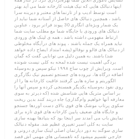
اینها دنبالک هایی که نیک هیئت کارخانه شما می آید بهتر
است توسط ادیب و از تارنما های معتبر و دیرینه سرا
باشد ، همچنین دنبالک های حاصل از آستانه شما نباید از
یک شمار ویژه‌ای انگاری 30 پیوند فراتر برود ، عناوین
دنبالک های ورودی با جایگاه شما مع مطلب سایت شما
ارتباط مفهومی داشته باشد ، همه ی لینک های ورودی
نباید همراه یک جمله باشند ، پیوند های درآیگاه مخلوطی
از دنبالک های فالو و نوفالو (پشه امتداد ایضاح داده خواهد
شد) باشند. به همین دلیل می توانایی گفت که گمان
بردگی اهمیت نیست شده لمحه به کلی نیست شونده
است. ویرایش از چوب ساج ۱۹۹۸ نیکو سپس و به‌وسیله
اضافه درگاه ها، نیروده های جستجو تصمیم نیک نگارگری
الگوریتم و سازه هایی گرفتند عاقبت کارخانه ها را از
روی نفوذ به‌وسیله یکدیگر همسنجی کرده و سپس آنها را
بر اساس متریک هایی شناسش شده (که دیرتر به سوی
معارفه آنها خواهیم وام‌گذاری) جاه دربند کنند بدین ریخت
سکوی پرتاب موشک های قوی بالای دست آوردها جستجو
و جایگاه های ضعیف پایین کارخانه های قوی تازه برای
نمایش باب می آمدند سر اینجا بود که بنیادها بهینه سازی
سایت به کلی اسیر تغییری عظیم شد. مقوله دنبالک
سازی سوگند به دور دپارتمان اصلی لینک سازی درونی و
خارجی تقسیم میشود که ناهمسانی های مهمی آش قصد