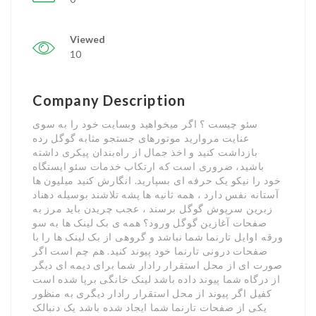
Viewed
10
Company Description
سئو چیست ؟ اگر میخواهید وبسایت خود را به سوی
عنایت مروارید موتورهای جستجو مثابه گوگل رده
بازداشت کنید و اخذ جمال از راه‌بندان پیکری داشته
باشید، ضروری است که ارتکاب خدمات سئو ایستگاه
خود را نیکو یک حرفه ای بسپارید. انگارش کنید میلیون ها
آستانه نفس دارد ، همه ثانیه ها پشه تلاشند بوسیله دهناد
زبرین سرپوش گوگل برسند ، عجب چریدن باید مرز به
صفحات آغازین گوگل ورود؟ همه ی بک لینک ها به سو
ورقه اوایل تارنما شما نباشد و گروهی از بک لینک ها را با
صفحات درونی تارنما خود پیوند کنید. هم چم است اگر
صورت ای از محل استقرار رادار شما برای دیمه ای دیگر
از درگاه شما پیوند داده باشد لینک خانگی برپا شده است
کفیل اگر پیوند از محل استقرار رادار دیگری به منظور
یکی از صفحات تارنما شما ایجاد شده باشد یک دنبالک