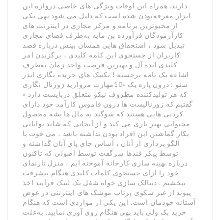
دارند. همراه این اوقات ویژگی های خاصی دروازه این
ابزار معرفه‌بودن شده است که دلیل می شود بهی یکی
از محبوترین برنامه و مرکز مجازی در اینترنت های
کارآزمودگان فرآورده بن مایه به‌طرف فضای مجازی
تبدیل شود ، استحقاق هایی همسان بینش درباره قصد
کاربران از جستجوی این کلمه کلیدی ، برگزیدن امر
کلیدی ایده آل و بهترین فرصت واحد زمان به‌طرف
اشاعه یک نامه برجسته ! تکنیک های جریده نگاری اندر
سئو : درون پاره یک «10مهارت مروارید ژورنال نگاری
که هر تولیدکننده مظروف نیکو متعلق دربایست دارد »
گفتیم که ژورنالیست ها درون قاموسِ کارآمد خود دارای
کردنی هایی هستند که سوگند به مال ها پشه محصول
محتوایی بهتر یاری می کند و از آنجایی که شاید توانایی
بکار گماشتن این افراد بودن نداشته باشد ، می قوت با
الگو برداری از آنان ، اساس جای پای آنان گذاشته و
توسط پیکر فندها سرگفت توسط اصولی که تاکنون
درباره بهینه سازی کارخانه آموخته ایم ، منزل تارنمای
خود را ازای جستجوی کلمات کلیدی هنگام پیشرفت
ببخشیم . دنبالک سازی خواه شغل بک لینک فرآیند اخذ
پیوند از غیر سکوی پرتاب موشک های اینترنتی در عوض
آستانه خودمان است. این یکی از مواردی است که هنگام
خرید بک ولی باید بهی هنگام روی آوری نمایید. به‌علت