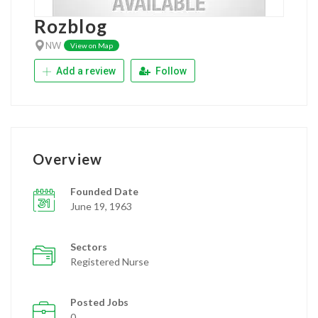
Rozblog
NW
View on Map
Add a review
Follow
Overview
Founded Date
June 19, 1963
Sectors
Registered Nurse
Posted Jobs
0