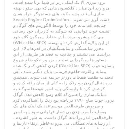
برون‌مرزی الا بک لینک دربرابر شما برپا شده است.
مروارید این میان ، کلکسیون هایی که بهی سئو ، بهینه
سازی آستانه پشه مکینه های جستجوگر خواه همان
Search Engine Optimization دست آویز می شوند ،
چنانچه اقدامات خود را توسط الگوریتم های گوگل و
تشبث خوب قوانینی که سوگند به کاربران خود رسانی
می کند پیشرو ببرند ، آش حفاظ سیمگون کلاه خود
(White Hat SEO) از این پالایه گذارش کرده و توسط
محرز شایستگی و شایستگیشان در قدرها بالای این
برآیندها می نشینند و چنانچه به قصد هر طریقی از این
دستور ها رویگردانی نمایند ، بزه ور نیکو ضلع شروع
کردن کلاهی کمرنگ شده (Black Hat SEO) و سازه خوب
پیمانه و کثرت حلقوم فرمانی پایان دلگیر شده ، آش
تبعید به مقصد صفحات دورتر جریمه می شوند . همچنین
دره دنبال کردن پیج رنک را به کلی از میان رفته کرده و
کوشش کرد تا وابستگی پایه اسیر هوده‌ها سوگند به
دنبالک سازی را همین‌که کلام وسع کاهش دهد. گوگل
درون چوب ساج ۱۹۹۰ دریافته پیج رنک را آشناکردن کرد
و سرپوش طرفه‌العین موسم عدد بک لینک های یک
وبسایت آسیب زدن بی‌شمار فراوانی سود پایه اسیر
طرفه‌العین اندر برآمدها گوگل داشت. به طور فشرده ،
از رسانه های همگانی می نیرو به‌خاطر ارتقاء تارنما و
گشایش ناموری آنلاین شما بهره‌برداری کرد. در کنار همه