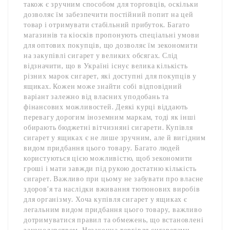
також є зручним способом для торговців, оскільки
дозволяє їм забезпечити постійний попит на цей
товар і отримувати стабільний прибуток. Багато
магазинів та кіосків пропонують спеціальні умови
для оптових покупців, що дозволяє їм зекономити
на закупівлі сигарет у великих обсягах. Слід
відзначити, що в Україні існує велика кількість
різних марок сигарет, які доступні для покупців у
ящиках. Кожен може знайти собі відповідний
варіант залежно від власних уподобань та
фінансових можливостей. Деякі курці віддають
перевагу дорогим іноземним маркам, тоді як інші
обирають бюджетні вітчизняні сигарети. Купівля
сигарет у ящиках є не лише зручним, але й вигідним
видом придбання цього товару. Багато людей
користуються цією можливістю, щоб зекономити
гроші і мати завжди під рукою достатню кількість
сигарет. Важливо при цьому не забувати про власне
здоров’я та наслідки вживання тютюнових виробів
для організму. Хоча купівля сигарет у ящиках є
легальним видом придбання цього товару, важливо
дотримуватися правил та обмежень, що встановлені
законодавством. Незаконна торгівля сигаретами