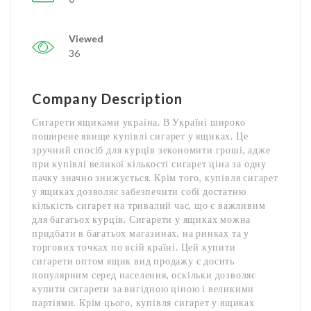
Viewed
36
Company Description
Сигарети ящиками україна. В Україні широко
поширене явище купівлі сигарет у ящиках. Це
зручний спосіб для курців зекономити гроші, адже
при купівлі великої кількості сигарет ціна за одну
пачку значно знижується. Крім того, купівля сигарет
у ящиках дозволяє забезпечити собі достатню
кількість сигарет на тривалий час, що є важливим
для багатьох курців. Сигарети у ящиках можна
придбати в багатьох магазинах, на ринках та у
торгових точках по всій країні. Цей купити
сигарети оптом ящик вид продажу є досить
популярним серед населення, оскільки дозволяє
купити сигарети за вигідною ціною і великими
партіями. Крім цього, купівля сигарет у ящиках