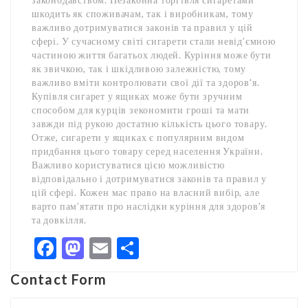
шкодить як споживачам, так і виробникам, тому
важливо дотримуватися законів та правил у цій
сфері. У сучасному світі сигарети стали невід’ємною
частиною життя багатьох людей. Куріння може бути
як звичкою, так і шкідливою залежністю, тому
важливо вміти контролювати свої дії та здоров’я.
Купівля сигарет у ящиках може бути зручним
способом для курців зекономити гроші та мати
завжди під рукою достатню кількість цього товару.
Отже, сигарети у ящиках є популярним видом
придбання цього товару серед населення України.
Важливо користуватися цією можливістю
відповідально і дотримуватися законів та правил у
цій сфері. Кожен має право на власний вибір, але
варто пам’ятати про наслідки куріння для здоров’я
та довкілля.
Facebook
Mastodon
Email
Share
Contact Form