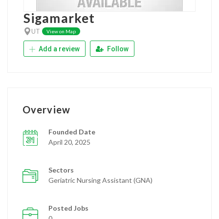
Sigamarket
UT
View on Map
Add a review
Follow
Overview
Founded Date
April 20, 2025
Sectors
Geriatric Nursing Assistant (GNA)
Posted Jobs
0