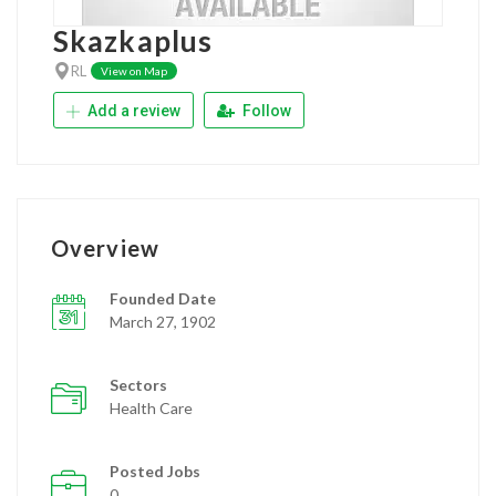
Skazkaplus
RL
View on Map
Add a review
Follow
Overview
Founded Date
March 27, 1902
Sectors
Health Care
Posted Jobs
0