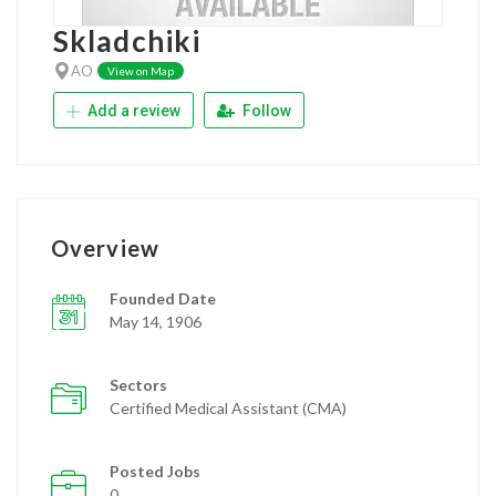
Skladchiki
AO
View on Map
Add a review
Follow
Overview
Founded Date
May 14, 1906
Sectors
Certified Medical Assistant (CMA)
Posted Jobs
0