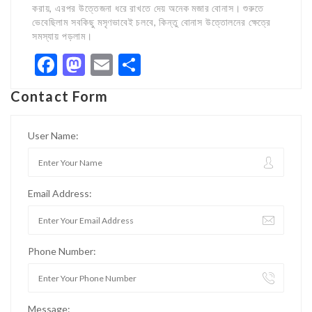
Facebook
Mastodon
Email
Share
Contact Form
User Name:
Email Address:
Phone Number:
Message: