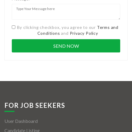
By clicking checkbox, you agree to our
Terms and
Conditions
and
Privacy Policy
FOR JOB SEEKERS
User Dashboard
Candidate Listing