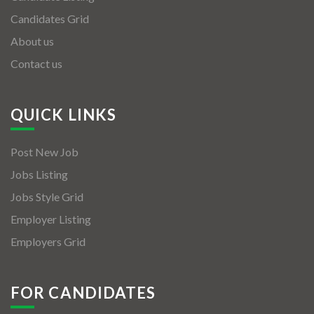
Candidates Grid
About us
Contact us
QUICK LINKS
Post New Job
Jobs Listing
Jobs Style Grid
Employer Listing
Employers Grid
FOR CANDIDATES