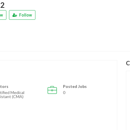
22
ew
Follow
C
tors
Posted Jobs
tified Medical
0
istant (CMA)