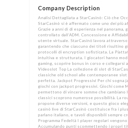
Company Description
Analisi Dettagliata a StarCasinò: Ciò che O
StarCasinò si è affermato come uno dei più affi
Grazie a anni di di esperienza nel panorama, g
controllato dall’ADM. Concessione e Affidabili
utente virtuale. StarCasinò lavora attraverso
garantendo che ciascuno dei titoli risultino g
protocolli di encryption sofisticata. La Piat
intuitiva e strutturata. I giocatori hanno mod
gaming, scoprire bonus in corso e collegarsi
Videoslot Top La collezione di slot di StarCasi
classiche old school alle contemporanee slot 
perfetta. Jackpot Progressivi Per chi sogna 
giochi con jackpot progressivi. Giochi come
permettono di vincere somme che cambiano la
classici scoprono numerose possibilità. La roul
propone diverse versioni, e questo gioco eleg
casinò live di StarCasinò costituisce fra i plus
parlano italiano, e tavoli disponibili sempre
Programma Fedeltà I player regolari vengono 
Accumulando punti scommettendo i propri titol