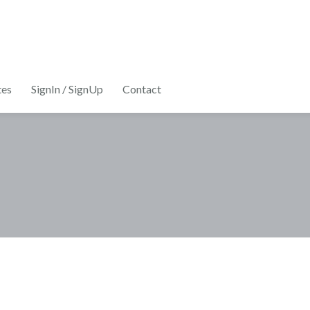
tes
SignIn / SignUp
Contact