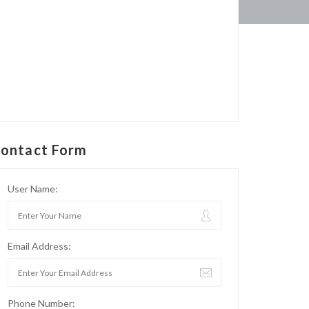
ontact Form
User Name:
Email Address:
Phone Number: