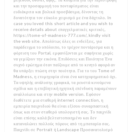
και την προσαρμογή του πονταρίσματος είναι
ευδιάκριτα και βολικά προσβάσιμα, δίνοντας τη
δυνατότητα τον εύκολο χειρισμό με ένα δάχτυλο. In
case you loved this short article and you wish to
receive details about επαγγελματικές κριτικές,
https://tome-of-madness-777.com/, kindly visit
the web site. Απολύτως όλες οι ενδείξεις, για
παράδειγμα το υπόλοιπο, το τρέχον ποντάρισμα και η
φόρτιση του Portal, εμφανίζονται με σαφήνεια χωρίς
να γεμίζουν την εικόνα. Επιδόσεις και Ποιότητα Ένα
συχνό ερώτημα όταν παίζουμε από το κινητό αφορά αν
θα υπάρξει πτώση στην ποιότητα. Για το του Tome of
Madness, η ετυμηγορία είναι ένα κατηγορηματικό όχι.
Τα υψηλής ανάλυσης γραφικά, τα ρευστά κινούμενα
σχέδια και η επιβλητική ηχητική επένδυση παραμένουν
αναλλοίωτα και στην mobile version. Εφόσον
διαθέτετε μια σταθερή internet connection, η
εμπειρία παιχνιδιού θα είναι εξίσου συναρπαστική
όπως και στον σταθερό υπολογιστή σας. Το παιχνίδι
είναι επίσης καλά βελτιστοποιημένο και δεν
καταναλώνει πολλούς πόρους από τη μπαταρία σας.
Παιχνίδι σε Portrait ή Landscape Προσανατολισμό