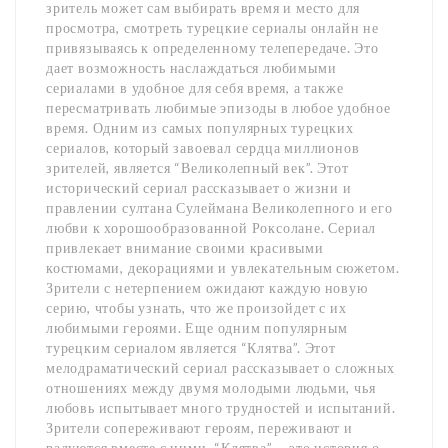
зритель может сам выбирать время и место для
просмотра, смотреть турецкие сериалы онлайн не
привязываясь к определенному телепередаче. Это
дает возможность наслаждаться любимыми
сериалами в удобное для себя время, а также
пересматривать любимые эпизоды в любое удобное
время. Одним из самых популярных турецких
сериалов, который завоевал сердца миллионов
зрителей, является “Великолепный век”. Этот
исторический сериал рассказывает о жизни и
правлении султана Сулеймана Великолепного и его
любви к хорошообразованной Роксолане. Сериал
привлекает внимание своими красивыми
костюмами, декорациями и увлекательным сюжетом.
Зрители с нетерпением ожидают каждую новую
серию, чтобы узнать, что же произойдет с их
любимыми героями. Еще одним популярным
турецким сериалом является “Клятва”. Этот
мелодраматический сериал рассказывает о сложных
отношениях между двумя молодыми людьми, чья
любовь испытывает много трудностей и испытаний.
Зрители сопереживают героям, переживают и
радуются вместе с ними. “Клятва” – это история о