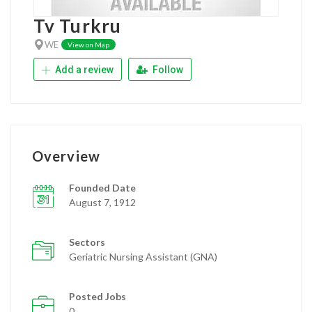
Tv Turkru
WE
View on Map
Add a review
Follow
Overview
Founded Date
August 7, 1912
Sectors
Geriatric Nursing Assistant (GNA)
Posted Jobs
0