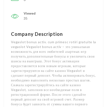
Viewed
35
Company Description
Vegaslot bonus activ. cum primesc rotiri gratuite la
vegaslot Vegaslot bonus activ – это уникальная
возможность для всех любителей азартных игр
получить дополнительные бонусы и увеличить свои
шансы на выигрыш. Этот бонус активации
предоставляется всем новым игрокам, которые
зарегистрируются на сайте казино Vegaslot и
сделают первый депозит. Чтобы активировать бонус,
необходимо выполнить несколько простых шагов.
Сначала зарегистрируйтесь на сайте казино
Vegaslot, заполнив все необходимые поля в
регистрационной форме. После этого сделайте
первый депозит на свой игровой счет. Размер
бонуса будет зависеть от суммы вашего первого